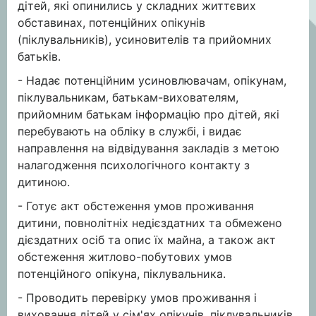
дітей, які опинились у складних життєвих
обставинах, потенційних опікунів
(піклувальників), усиновителів та прийомних
батьків.
- Надає потенційним усиновлювачам, опікунам,
піклувальникам, батькам-вихователям,
прийомним батькам інформацію про дітей, які
перебувають на обліку в службі, і видає
направлення на відвідування закладів з метою
налагодження психологічного контакту з
дитиною.
- Готує акт обстеження умов проживання
дитини, повнолітніх недієздатних та обмежено
дієздатних осіб та опис їх майна, а також акт
обстеження житлово-побутових умов
потенційного опікуна, піклувальника.
- Проводить перевірку умов проживання і
виховання дітей у сім'ях опікунів, піклувальників,