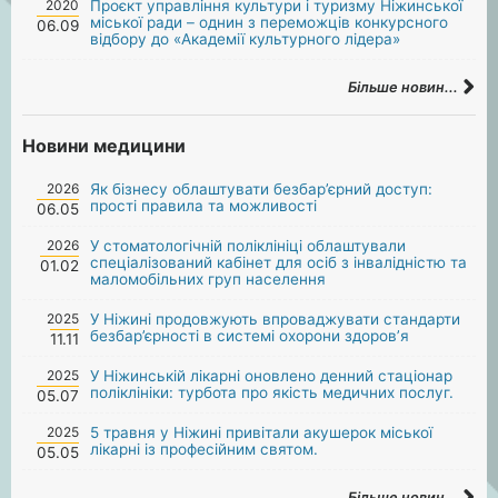
2020
Проєкт управління культури і туризму Ніжинської
міської ради – однин з переможців конкурсного
06.09
відбору до «Академії культурного лідера»
Більше новин...
Новини медицини
2026
Як бізнесу облаштувати безбар’єрний доступ:
прості правила та можливості
06.05
2026
У стоматологічній поліклініці облаштували
спеціалізований кабінет для осіб з інвалідністю та
01.02
маломобільних груп населення
2025
У Ніжині продовжують впроваджувати стандарти
безбар’єрності в системі охорони здоров’я
11.11
2025
У Ніжинській лікарні оновлено денний стаціонар
поліклініки: турбота про якість медичних послуг.
05.07
2025
5 травня у Ніжині привітали акушерок міської
лікарні із професійним святом.
05.05
Більше новин...