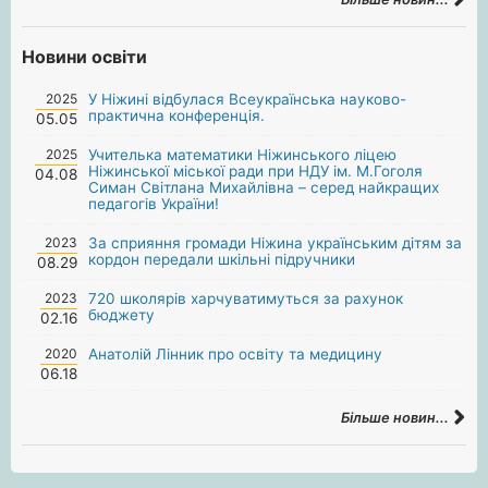
Новини освіти
2025
У Ніжині відбулася Всеукраїнська науково-
практична конференція.
05.05
2025
Учителька математики Ніжинського ліцею
Ніжинської міської ради при НДУ ім. М.Гоголя
04.08
Симан Світлана Михайлівна – серед найкращих
педагогів України!
2023
За сприяння громади Ніжина українським дітям за
кордон передали шкільні підручники
08.29
2023
720 школярів харчуватимуться за рахунок
бюджету
02.16
2020
Анатолій Лінник про освіту та медицину
06.18
Більше новин...