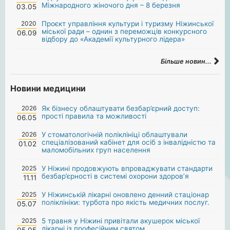
Міжнародного жіночого дня – 8 березня
03.05
2020
Проєкт управління культури і туризму Ніжинської
міської ради – однин з переможців конкурсного
06.09
відбору до «Академії культурного лідера»
Більше новин...
Новини медицини
2026
Як бізнесу облаштувати безбар’єрний доступ:
прості правила та можливості
06.05
2026
У стоматологічній поліклініці облаштували
спеціалізований кабінет для осіб з інвалідністю та
01.02
маломобільних груп населення
2025
У Ніжині продовжують впроваджувати стандарти
безбар’єрності в системі охорони здоров’я
11.11
2025
У Ніжинській лікарні оновлено денний стаціонар
поліклініки: турбота про якість медичних послуг.
05.07
2025
5 травня у Ніжині привітали акушерок міської
лікарні із професійним святом.
05.05