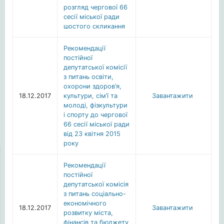
розгляд чергової 66
сесії міської ради
шостого скликання
Рекомендації
постійної
депутатської комісії
з питань освіти,
охорони здоров’я,
18.12.2017
культури, сім’ї та
Завантажити
молоді, фізкультури
і спорту до чергової
66 сесії міської ради
від 23 квітня 2015
року
Рекомендації
постійної
депутатської комісія
з питань соціально-
економічного
18.12.2017
Завантажити
розвитку міста,
фінансів та бюджету