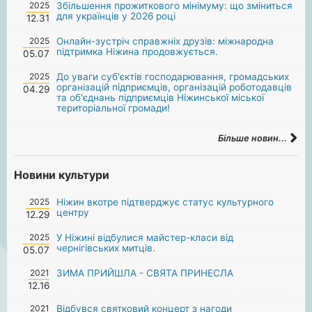
2025
Збільшення прожиткового мінімуму: що зміниться
для українців у 2026 році
12.31
2025
Онлайн-зустріч справжніх друзів: міжнародна
підтримка Ніжина продовжується.
05.07
2025
До уваги суб'єктів господарювання, громадських
організацій підприємців, організацій роботодавців
04.29
та об'єднань підприємців Ніжинської міської
територіальної громади!
Більше новин...
Новини культури
2025
Ніжин вкотре підтверджує статус культурного
центру
12.29
2025
У Ніжині відбулися майстер-класи від
чернігівських митців.
05.07
2021
ЗИМА ПРИЙШЛА - СВЯТА ПРИНЕСЛА
12.16
2021
Відбувся святковий концерт з нагоди