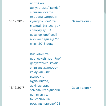
постійної
депутатської комісії
з питань освіти,
охорони здоров’я,
18.12.2017
культури, сім’ї та
Завантажити
молоді, фізкультури
і спорту до 64
позачергової сесії
міської ради від 27
січня 2015 року
Висновки та
пропозиції постійної
депутатської комісії
з питань житлово-
комунальних
відносин,
будівництва,
архітектури,
18.12.2017
Завантажити
земельних відносин
по питаннях
винесених на
розгляд чергової 63