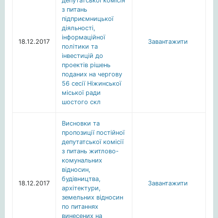
депутатської комісія
з питань
підприємницької
діяльності,
інформаційної
18.12.2017
Завантажити
політики та
інвестицій до
проектів рішень
поданих на чергову
56 сесії Ніжинської
міської ради
шостого скл
Висновки та
пропозиції постійної
депутатської комісії
з питань житлово-
комунальних
відносин,
будівництва,
18.12.2017
Завантажити
архітектури,
земельних відносин
по питаннях
винесених на