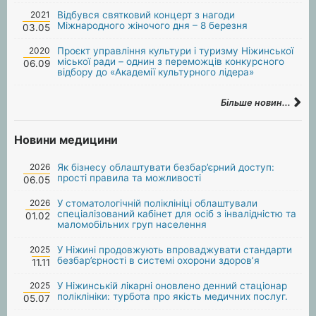
2021
Відбувся святковий концерт з нагоди
Міжнародного жіночого дня – 8 березня
03.05
2020
Проєкт управління культури і туризму Ніжинської
міської ради – однин з переможців конкурсного
06.09
відбору до «Академії культурного лідера»
Більше новин...
Новини медицини
2026
Як бізнесу облаштувати безбар’єрний доступ:
прості правила та можливості
06.05
2026
У стоматологічній поліклініці облаштували
спеціалізований кабінет для осіб з інвалідністю та
01.02
маломобільних груп населення
2025
У Ніжині продовжують впроваджувати стандарти
безбар’єрності в системі охорони здоров’я
11.11
2025
У Ніжинській лікарні оновлено денний стаціонар
поліклініки: турбота про якість медичних послуг.
05.07