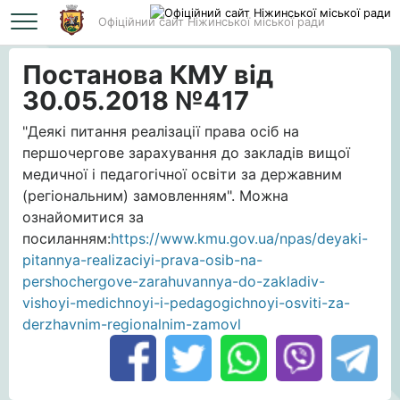
Офіційний сайт Ніжинської міської ради
Головна
Постанова КМУ від 30.05.2018 №417
Постанова КМУ від
30.05.2018 №417
"Деякі питання реалізації права осіб на
першочергове зарахування до закладів вищої
медичної і педагогічної освіти за державним
(регіональним) замовленням". Можна
ознайомитися за
посиланням:
https://www.kmu.gov.ua/npas/deyaki-
pitannya-realizaciyi-prava-osib-na-
pershochergove-zarahuvannya-do-zakladiv-
vishoyi-medichnoyi-i-pedagogichnoyi-osviti-za-
derzhavnim-regionalnim-zamovl