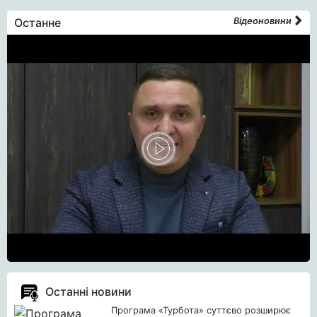
Останне
Відеоновини
Останні новини
Програма «Турбота» суттєво розширює