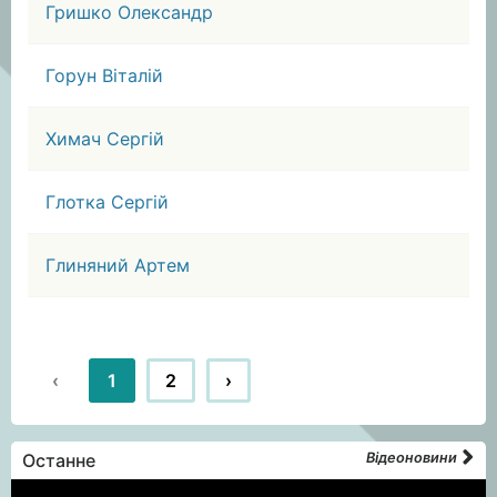
Гришко Олександр
Горун Віталій
Химач Сергій
Глотка Сергій
Глиняний Артем
‹
1
2
›
Останне
Відеоновини