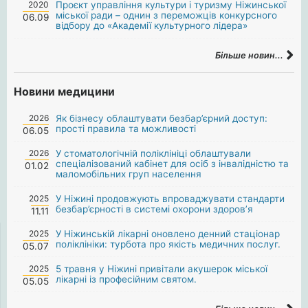
2020
Проєкт управління культури і туризму Ніжинської
міської ради – однин з переможців конкурсного
06.09
відбору до «Академії культурного лідера»
Більше новин...
Новини медицини
2026
Як бізнесу облаштувати безбар’єрний доступ:
прості правила та можливості
06.05
2026
У стоматологічній поліклініці облаштували
спеціалізований кабінет для осіб з інвалідністю та
01.02
маломобільних груп населення
2025
У Ніжині продовжують впроваджувати стандарти
безбар’єрності в системі охорони здоров’я
11.11
2025
У Ніжинській лікарні оновлено денний стаціонар
поліклініки: турбота про якість медичних послуг.
05.07
2025
5 травня у Ніжині привітали акушерок міської
лікарні із професійним святом.
05.05