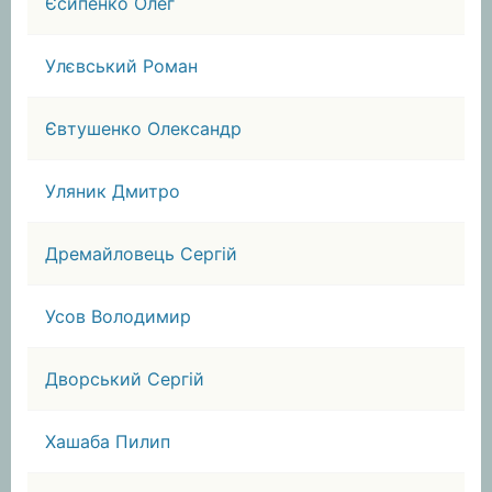
Єсипенко Олег
Улєвський Роман
Євтушенко Олександр
Уляник Дмитро
Дремайловець Сергій
Усов Володимир
Дворський Сергій
Хашаба Пилип