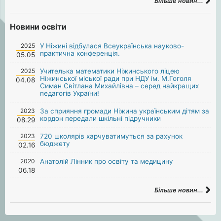
Більше новин...
Новини освіти
2025
У Ніжині відбулася Всеукраїнська науково-
практична конференція.
05.05
2025
Учителька математики Ніжинського ліцею
Ніжинської міської ради при НДУ ім. М.Гоголя
04.08
Симан Світлана Михайлівна – серед найкращих
педагогів України!
2023
За сприяння громади Ніжина українським дітям за
кордон передали шкільні підручники
08.29
2023
720 школярів харчуватимуться за рахунок
бюджету
02.16
2020
Анатолій Лінник про освіту та медицину
06.18
Більше новин...