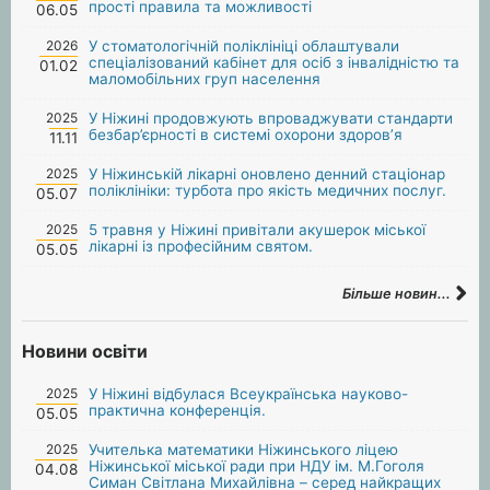
прості правила та можливості
06.05
2026
У стоматологічній поліклініці облаштували
спеціалізований кабінет для осіб з інвалідністю та
01.02
маломобільних груп населення
2025
У Ніжині продовжують впроваджувати стандарти
безбар’єрності в системі охорони здоров’я
11.11
2025
У Ніжинській лікарні оновлено денний стаціонар
поліклініки: турбота про якість медичних послуг.
05.07
2025
5 травня у Ніжині привітали акушерок міської
лікарні із професійним святом.
05.05
Більше новин...
Новини освіти
2025
У Ніжині відбулася Всеукраїнська науково-
практична конференція.
05.05
2025
Учителька математики Ніжинського ліцею
Ніжинської міської ради при НДУ ім. М.Гоголя
04.08
Симан Світлана Михайлівна – серед найкращих