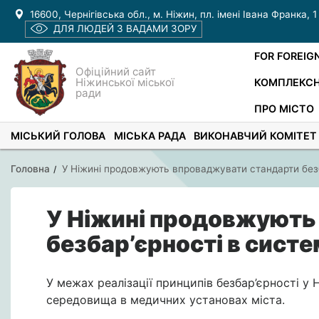
16600, Чернігівська обл., м. Ніжин, пл. імені Івана Франка, 1
ДЛЯ ЛЮДЕЙ З ВАДАМИ ЗОРУ
FOR FOREIG
Офіційний сайт
Ніжинської міської
КОМПЛЕКСН
ради
ПРО МІСТО
МІСЬКИЙ ГОЛОВА
МІСЬКА РАДА
ВИКОНАВЧИЙ КОМІТЕТ
Головна
У Ніжині продовжують впроваджувати стандарти безб
У Ніжині продовжують
безбар’єрності в систе
У межах реалізації принципів
безбар’єрності
у Н
середовища в медичних установах міста.