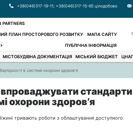
+38(046)317-19-11
;
+38(046)317-15-65 цілодобово
N PARTNERS
ИЙ ПЛАН ПРОСТОРОВОГО РОЗВИТКУ
МАПА САЙТУ
ПУБЛІЧНА ІНФОРМАЦІЯ
МІСТОБУДІВНА ДОКУМЕНТАЦІЯ
МІСЬКИЙ БЮДЖЕТ
ЦНА
ар’єрності в системі охорони здоров’я
 впроваджувати стандарти
мі охорони здоров’я
іжині тривають роботи з облаштування доступного