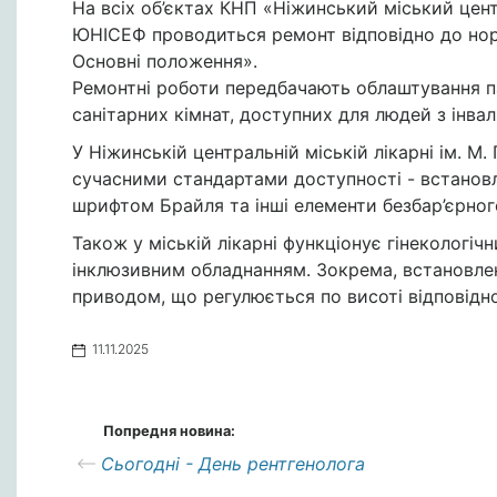
На всіх об’єктах
КНП «Ніжинський міський цент
ЮНІСЕФ
проводиться ремонт відповідно до н
Основні положення»
.
Ремонтні роботи передбачають облаштування
п
санітарних кімнат
, доступних для людей з інва
У
Ніжинській центральній міській лікарні ім. М.
сучасними стандартами доступності - встано
шрифтом Брайля
та інші елементи безбар’єрног
Також у міській лікарні функціонує
гінекологіч
інклюзивним обладнанням. Зокрема, встановл
приводом
, що регулюється по висоті відповідно
11.11.2025
Попредня новина:
Сьогодні - День рентгенолога