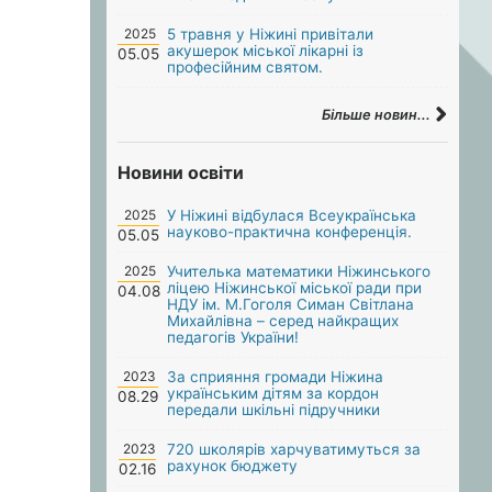
2025
5 травня у Ніжині привітали
акушерок міської лікарні із
05.05
професійним святом.
Більше новин...
Новини освіти
2025
У Ніжині відбулася Всеукраїнська
науково-практична конференція.
05.05
2025
Учителька математики Ніжинського
ліцею Ніжинської міської ради при
04.08
НДУ ім. М.Гоголя Симан Світлана
Михайлівна – серед найкращих
педагогів України!
2023
За сприяння громади Ніжина
українським дітям за кордон
08.29
передали шкільні підручники
2023
720 школярів харчуватимуться за
рахунок бюджету
02.16