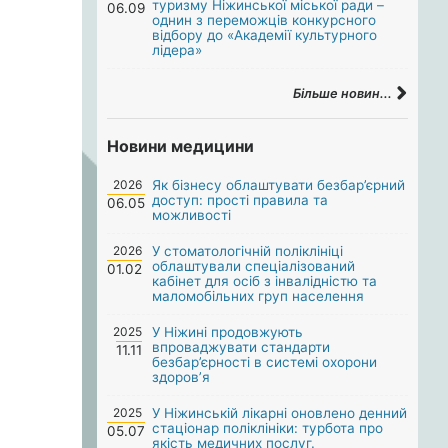
туризму Ніжинської міської ради –
06.09
однин з переможців конкурсного
відбору до «Академії культурного
лідера»
Більше новин...
Новини медицини
2026
Як бізнесу облаштувати безбар’єрний
доступ: прості правила та
06.05
можливості
2026
У стоматологічній поліклініці
облаштували спеціалізований
01.02
кабінет для осіб з інвалідністю та
маломобільних груп населення
2025
У Ніжині продовжують
впроваджувати стандарти
11.11
безбар’єрності в системі охорони
здоров’я
2025
У Ніжинській лікарні оновлено денний
стаціонар поліклініки: турбота про
05.07
якість медичних послуг.