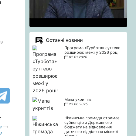
и
Останні новини
 з
Програма «Турбота» суттєво
розширює межі у 2026 році!
02.01.2026
Мапа укриттів
23.06.2025
:
Ніжинська громада отримає
субвенцію з Державного
и
бюджету на відновлення
дитячого відділення міської
в