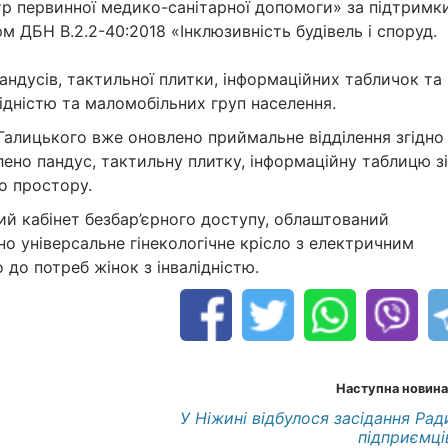
р первинної медико-санітарної допомоги»
за підтримк
орм
ДБН В.2.2-40:2018 «Інклюзивність будівель і споруд.
андусів, тактильної плитки, інформаційних табличок та
лідністю та маломобільних груп населення.
 Галицького
вже оновлено приймальне відділення згідно
влено
пандус, тактильну плитку, інформаційну таблицю зі
о простору.
ний кабінет безбар’єрного доступу
, облаштований
ено
універсальне гінекологічне крісло з електричним
 до потреб жінок з інвалідністю.
Наступна новина
У Ніжині відбулося засідання Рад
підприємці