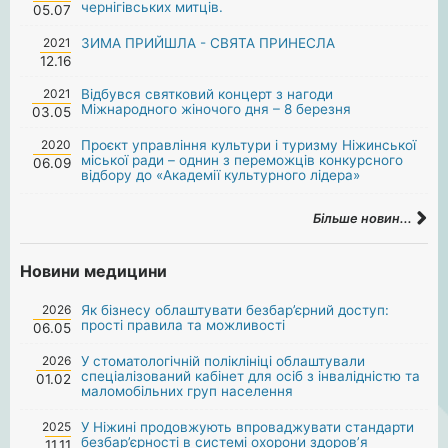
чернігівських митців.
05.07
2021
ЗИМА ПРИЙШЛА - СВЯТА ПРИНЕСЛА
12.16
2021
Відбувся святковий концерт з нагоди
Міжнародного жіночого дня – 8 березня
03.05
2020
Проєкт управління культури і туризму Ніжинської
міської ради – однин з переможців конкурсного
06.09
відбору до «Академії культурного лідера»
Більше новин...
Новини медицини
2026
Як бізнесу облаштувати безбар’єрний доступ:
прості правила та можливості
06.05
2026
У стоматологічній поліклініці облаштували
спеціалізований кабінет для осіб з інвалідністю та
01.02
маломобільних груп населення
2025
У Ніжині продовжують впроваджувати стандарти
безбар’єрності в системі охорони здоров’я
11.11