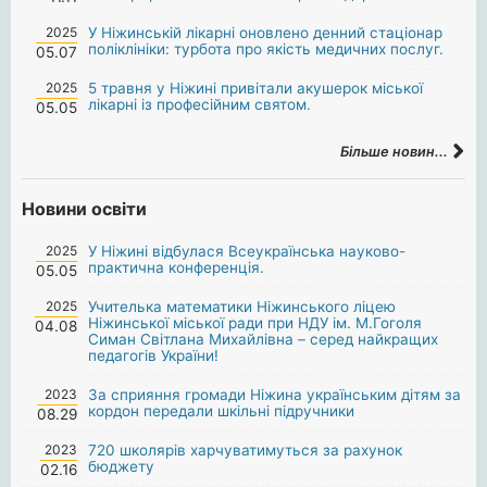
2025
У Ніжинській лікарні оновлено денний стаціонар
поліклініки: турбота про якість медичних послуг.
05.07
2025
5 травня у Ніжині привітали акушерок міської
лікарні із професійним святом.
05.05
Більше новин...
Новини освіти
2025
У Ніжині відбулася Всеукраїнська науково-
практична конференція.
05.05
2025
Учителька математики Ніжинського ліцею
Ніжинської міської ради при НДУ ім. М.Гоголя
04.08
Симан Світлана Михайлівна – серед найкращих
педагогів України!
2023
За сприяння громади Ніжина українським дітям за
кордон передали шкільні підручники
08.29
2023
720 школярів харчуватимуться за рахунок
бюджету
02.16