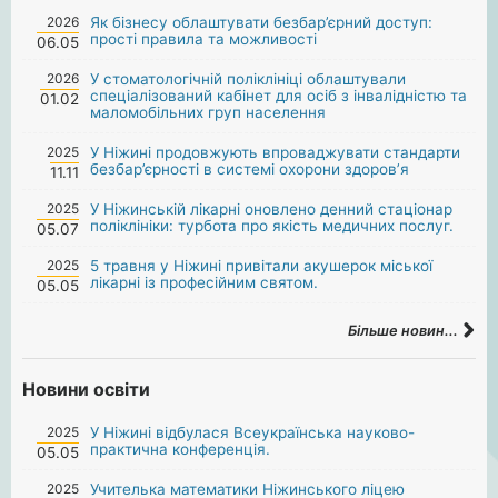
2026
Як бізнесу облаштувати безбар’єрний доступ:
прості правила та можливості
06.05
2026
У стоматологічній поліклініці облаштували
спеціалізований кабінет для осіб з інвалідністю та
01.02
маломобільних груп населення
2025
У Ніжині продовжують впроваджувати стандарти
безбар’єрності в системі охорони здоров’я
11.11
2025
У Ніжинській лікарні оновлено денний стаціонар
поліклініки: турбота про якість медичних послуг.
05.07
2025
5 травня у Ніжині привітали акушерок міської
лікарні із професійним святом.
05.05
Більше новин...
Новини освіти
2025
У Ніжині відбулася Всеукраїнська науково-
практична конференція.
05.05
2025
Учителька математики Ніжинського ліцею