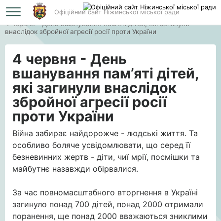
Офіційний сайт Ніжинської міської ради
Головна
4 червня - День вшанування пам’яті дітей, які загинули
внаслідок збройної агресії росії проти України
4 червня - День
вшанування пам’яті дітей,
які загинули внаслідок
збройної агресії росії
проти України
Війна забирає найдорожче - людські життя. Та
особливо боляче усвідомлювати, що серед її
безневинних жертв - діти, чиї мрії, посмішки та
майбутнє назавжди обірвалися.
За час повномасштабного вторгнення в Україні
загинуло понад 700 дітей, понад 2000 отримали
поранення, ще понад 2000 вважаються зниклими