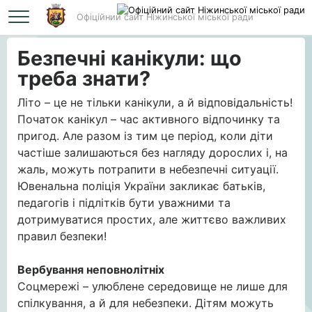
Офіційний сайт Ніжинської міської ради
Головна
Безпечні канікули: що треба знати?
Безпечні канікули: що
треба знати?
Літо – це не тільки канікули, а й відповідальність!
Початок канікул – час активного відпочинку та
пригод. Але разом із тим це період, коли діти
частіше залишаються без нагляду дорослих і, на
жаль, можуть потрапити в небезпечні ситуації.
Ювенальна поліція України закликає батьків,
педагогів і підлітків бути уважними та
дотримуватися простих, але життєво важливих
правил безпеки!
Вербування неповнолітніх
Соцмережі – улюблене середовище не лише для
спілкування, а й для небезпеки.
Дітям можуть