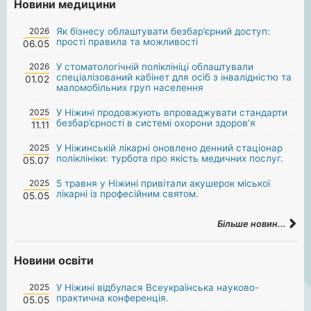
Новини медицини
2026
Як бізнесу облаштувати безбар’єрний доступ:
прості правила та можливості
06.05
2026
У стоматологічній поліклініці облаштували
спеціалізований кабінет для осіб з інвалідністю та
01.02
маломобільних груп населення
2025
У Ніжині продовжують впроваджувати стандарти
безбар’єрності в системі охорони здоров’я
11.11
2025
У Ніжинській лікарні оновлено денний стаціонар
поліклініки: турбота про якість медичних послуг.
05.07
2025
5 травня у Ніжині привітали акушерок міської
лікарні із професійним святом.
05.05
Більше новин...
Новини освіти
2025
У Ніжині відбулася Всеукраїнська науково-
практична конференція.
05.05