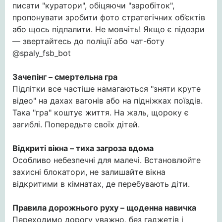
писати "куратори", обіцяючи "заробіток",
пропонувати зробити фото стратегічних об’єктів
або щось підпалити. Не мовчіть! Якщо є підозри
— звертайтесь до поліції або чат-боту
@spaly_fsb_bot
Зачепінг – смертельна гра
Підлітки все частіше намагаються "зняти круте
відео" на дахах вагонів або на підніжках поїздів.
Така "гра" коштує життя. На жаль, щороку є
загиблі. Попередьте своїх дітей.
Відкриті вікна – тиха загроза вдома
Особливо небезпечні для малечі. Встановлюйте
захисні блокатори, не залишайте вікна
відкритими в кімнатах, де перебувають діти.
Правила дорожнього руху – щоденна навичка
Переходимо дорогу уважно, без гаджетів і