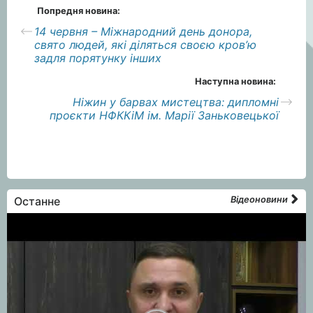
Попредня новина:
14 червня – Міжнародний день донора,
свято людей, які діляться своєю кров’ю
задля порятунку інших
Наступна новина:
Ніжин у барвах мистецтва: дипломні
проєкти НФККіМ ім. Марії Заньковецької
Останне
Відеоновини