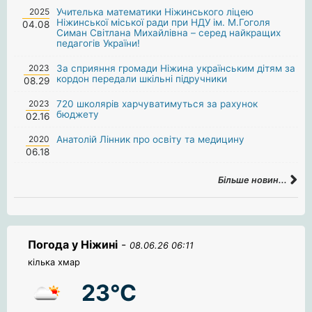
2025
Учителька математики Ніжинського ліцею
Ніжинської міської ради при НДУ ім. М.Гоголя
04.08
Симан Світлана Михайлівна – серед найкращих
педагогів України!
2023
За сприяння громади Ніжина українським дітям за
кордон передали шкільні підручники
08.29
2023
720 школярів харчуватимуться за рахунок
бюджету
02.16
2020
Анатолій Лінник про освіту та медицину
06.18
Більше новин...
Погода у Ніжині
-
08.06.26 06:11
кілька хмар
23°C