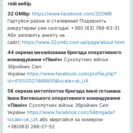
твій вибір.
32 ОМБр:
https://www.facebook.com/32OMB
Гартуйся разом зі сталевими! Подзвоніть
рекрутерам уже сьогодні: +380 (63) 768-83-31.
Або заповніть анкету на
сайті:
https://www.32ombr.com.ua/page/about.html
44 окрема механізована бригада оперативного
командування «Північ»
Сухопутних військ
Збройних Сил
України
https://www.facebook.com/profile.php?
id=61552027468600&locale=uk_UA
58 окрема мотопіхотна бригада імені гетьмана
Івана Виговського оперативного командування
«Північ»
Сухопутних військ Збройних Сил
України
https://www.facebook.com/58brigade?
locale=uk_UA
або звертайся за номером
+38(063) 266-27-52