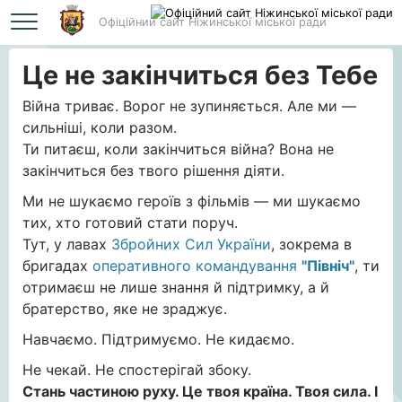
Офіційний сайт Ніжинської міської ради
Головна
Це не закінчиться без Тебе
Це не закінчиться без Тебе
Війна триває. Ворог не зупиняється. Але ми —
сильніші, коли разом.
Ти питаєш, коли закінчиться війна? Вона не
закінчиться без твого рішення діяти.
Ми не шукаємо героїв з фільмів — ми шукаємо
тих, хто готовий стати поруч.
Тут, у лавах
Збройних Сил України
, зокрема в
бригадах
оперативного командування
"Північ"
, ти
отримаєш не лише знання й підтримку, а й
братерство, яке не зраджує.
Навчаємо. Підтримуємо. Не кидаємо.
Не чекай. Не спостерігай збоку.
Стань частиною руху. Це твоя країна. Твоя сила. І