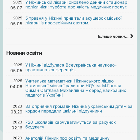
2025
У Ніжинській лікарні оновлено денний стаціонар
поліклініки: турбота про якість медичних послуг.
05.07
2025
5 травня у Ніжині привітали акушерок міської
лікарні із професійним святом.
05.05
Більше новин...
Новини освіти
2025
У Ніжині відбулася Всеукраїнська науково-
практична конференція.
05.05
2025
Учителька математики Ніжинського ліцею
Ніжинської міської ради при НДУ ім. М.Гоголя
04.08
Симан Світлана Михайлівна – серед найкращих
педагогів України!
2023
За сприяння громади Ніжина українським дітям за
кордон передали шкільні підручники
08.29
2023
720 школярів харчуватимуться за рахунок
бюджету
02.16
2020
Анатолій Лінник про освіту та медицину