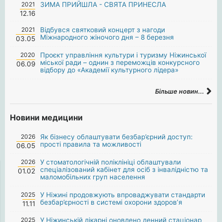
2021
ЗИМА ПРИЙШЛА - СВЯТА ПРИНЕСЛА
12.16
2021
Відбувся святковий концерт з нагоди
Міжнародного жіночого дня – 8 березня
03.05
2020
Проєкт управління культури і туризму Ніжинської
міської ради – однин з переможців конкурсного
06.09
відбору до «Академії культурного лідера»
Більше новин...
Новини медицини
2026
Як бізнесу облаштувати безбар’єрний доступ:
прості правила та можливості
06.05
2026
У стоматологічній поліклініці облаштували
спеціалізований кабінет для осіб з інвалідністю та
01.02
маломобільних груп населення
2025
У Ніжині продовжують впроваджувати стандарти
безбар’єрності в системі охорони здоров’я
11.11
2025
У Ніжинській лікарні оновлено денний стаціонар