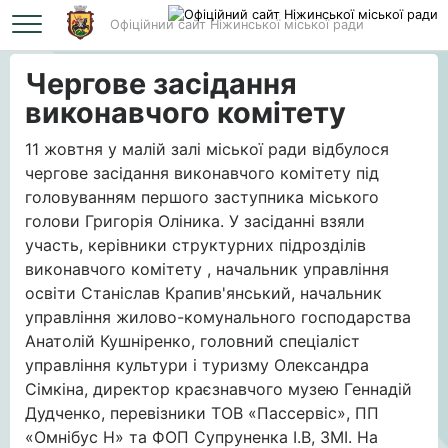
Офіційний сайт Ніжинської міської ради
Головна
Чергове засідання виконавчого комітету
Чергове засідання
виконавчого комітету
11 жовтня у малій залі міської ради відбулося
чергове засідання виконавчого комітету під
головуванням першого заступника міського
голови Григорія Оліника. У засіданні взяли
участь, керівники структурних підрозділів
виконавчого комітету , начальник управління
освіти Станіслав Крапив'янський, начальник
управління жилово-комунального господарства
Анатолій Кушніренко, головний спеціаліст
управління культури і туризму Олександра
Сімкіна, директор краєзнавчого музею Геннадій
Дудченко, перевізники ТОВ «Пассервіс», ПП
«Омнібус Н» та ФОП Супруненка І.В, ЗМІ. На