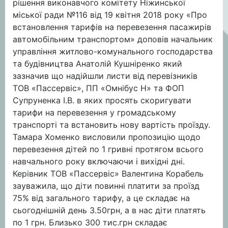
рішення виконавчого комітету Ніжинської
міської ради №116 від 19 квітня 2018 року «Про
встановлення тарифів на перевезення пасажирів
автомобільним транспортом» доповів начальник
управління житлово-комунального господарства
та будівництва Анатолій Кушніренко який
зазначив що надійшли листи від перевізників
ТОВ «Пассервіс», ПП «Омнібус Н» та ФОП
Супруненка І.В. в яких просять скоригувати
тарифи на перевезення у громадському
транспорті та встановить нову вартість проїзду.
Тамара Хоменко висловили пропозицію щодо
перевезення дітей по 1 гривні протягом всього
навчального року включаючи і вихідні дні.
Керівник ТОВ «Пассервіс» Валентина Корабель
зауважила, що діти повинні платити за проїзд
75% від загального тарифу, а це складає на
сьогоднішній день 3.50грн, а в нас діти платять
по 1 грн. Близько 300 тис.грн складає