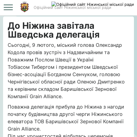
Офіційний сайт Ніжинської міської ради
Головна
До Ніжина завітала Шведська делегація
До Ніжина завітала
Шведська делегація
Сьогодні, 9 лютого, міський голова Олександр
Кодола провів зустріч з Надзвичайним та
Поважним Послом Швеції в Україні
Тобіасом Тибергом і президентом Шведської
бізнес-асоціації Богданом Сенчуком, головою
Чернігівської обласної ради Оленою Дмитренко
та керівним складом Баришівської Зернової
Компанії Grain Alliance.
Поважна делегація прибула до Ніжина з нагоди
початку будівництва другої черги Ніжинського
елеватора ТОВ Баришівської Зернової Компанії
Grain Alliance.
Під час урочистостей відбулась церемонія