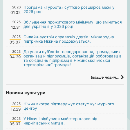
2026
Програма «Турбота» суттєво розширює межі у
2026 році!
01.02
2025
Збільшення прожиткового мінімуму: що зміниться
для українців у 2026 році
12.31
2025
Онлайн-зустріч справжніх друзів: міжнародна
підтримка Ніжина продовжується.
05.07
2025
До уваги суб'єктів господарювання, громадських
організацій підприємців, організацій роботодавців
04.29
та об'єднань підприємців Ніжинської міської
територіальної громади!
Більше новин...
Новини культури
2025
Ніжин вкотре підтверджує статус культурного
центру
12.29
2025
У Ніжині відбулися майстер-класи від
чернігівських митців.
05.07