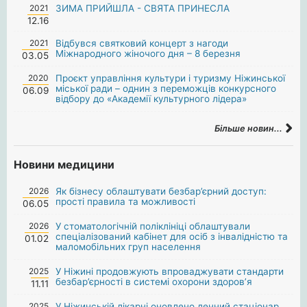
2021
ЗИМА ПРИЙШЛА - СВЯТА ПРИНЕСЛА
12.16
2021
Відбувся святковий концерт з нагоди
Міжнародного жіночого дня – 8 березня
03.05
2020
Проєкт управління культури і туризму Ніжинської
міської ради – однин з переможців конкурсного
06.09
відбору до «Академії культурного лідера»
Більше новин...
Новини медицини
2026
Як бізнесу облаштувати безбар’єрний доступ:
прості правила та можливості
06.05
2026
У стоматологічній поліклініці облаштували
спеціалізований кабінет для осіб з інвалідністю та
01.02
маломобільних груп населення
2025
У Ніжині продовжують впроваджувати стандарти
безбар’єрності в системі охорони здоров’я
11.11
2025
У Ніжинській лікарні оновлено денний стаціонар