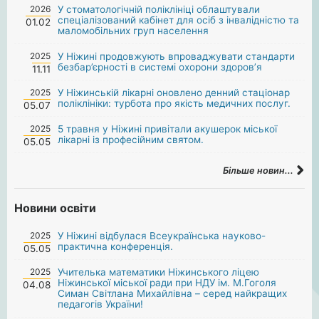
2026
У стоматологічній поліклініці облаштували
спеціалізований кабінет для осіб з інвалідністю та
01.02
маломобільних груп населення
2025
У Ніжині продовжують впроваджувати стандарти
безбар’єрності в системі охорони здоров’я
11.11
2025
У Ніжинській лікарні оновлено денний стаціонар
поліклініки: турбота про якість медичних послуг.
05.07
2025
5 травня у Ніжині привітали акушерок міської
лікарні із професійним святом.
05.05
Більше новин...
Новини освіти
2025
У Ніжині відбулася Всеукраїнська науково-
практична конференція.
05.05
2025
Учителька математики Ніжинського ліцею
Ніжинської міської ради при НДУ ім. М.Гоголя
04.08
Симан Світлана Михайлівна – серед найкращих
педагогів України!