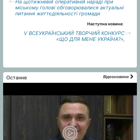
На щотижневій оперативній нараді при
міському голові обговорювалися актуальні
питання життєдіяльності громади
Наступна новина:
V ВСЕУКРАЇНСЬКИЙ ТВОРЧИЙ КОНКУРС
«ЩО ДЛЯ МЕНЕ УКРАЇНА?»,
Останне
Відеоновини