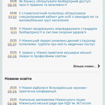
2026
Як бізнесу облаштувати безбар’єрний доступ:
прості правила та можливості
06.05
2026
У стоматологічній поліклініці облаштували
спеціалізований кабінет для осіб з інвалідністю та
01.02
маломобільних груп населення
2025
У Ніжині продовжують впроваджувати стандарти
безбар’єрності в системі охорони здоров’я
11.11
2025
У Ніжинській лікарні оновлено денний стаціонар
поліклініки: турбота про якість медичних послуг.
05.07
2025
5 травня у Ніжині привітали акушерок міської
лікарні із професійним святом.
05.05
Більше новин...
Новини освіти
2025
У Ніжині відбулася Всеукраїнська науково-
практична конференція.
05.05
2025
Учителька математики Ніжинського ліцею
Ніжинської міської ради при НДУ ім. М.Гоголя
04.08