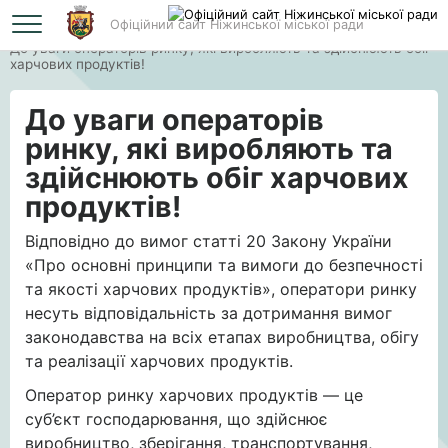
Офіційний сайт Ніжинської міської ради
Головна
До уваги операторів ринку, які виробляють та здійснюють обіг
харчових продуктів!
До уваги операторів
ринку, які виробляють та
здійснюють обіг харчових
продуктів!
Відповідно до вимог статті 20 Закону України
«Про основні принципи та вимоги до безпечності
та якості харчових продуктів», оператори ринку
несуть відповідальність за дотримання вимог
законодавства на всіх етапах виробництва, обігу
та реалізації харчових продуктів.
Оператор ринку харчових продуктів — це
суб’єкт господарювання, що здійснює
виробництво, зберігання, транспортування,