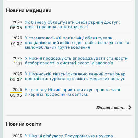
Новини медицини
2026
Як бізнесу облаштувати безбар’єрний доступ:
прості правила та можливості
06.05
2026
У стоматологічній поліклініці облаштували
спеціалізований кабінет для осіб з інвалідністю та
01.02
маломобільних груп населення
2025
У Ніжині продовжують впроваджувати стандарти
безбар’єрності в системі охорони здоров’я
11.11
2025
У Ніжинській лікарні оновлено денний стаціонар
поліклініки: турбота про якість медичних послуг.
05.07
2025
5 травня у Ніжині привітали акушерок міської
лікарні із професійним святом.
05.05
Більше новин...
Новини освіти
2025
У Ніжині відбулася Всеукраїнська науково-