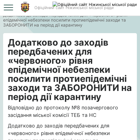
Офіційний сайт Ніжинської міської ради
Головна
Додатково до заходів передбачених для «червоного» рівня
епідемічної небезпеки посилити протиепідемічні заходи та
ЗАБОРОНИТИ на період дії карантину
Додатково до заходів
передбачених для
«червоного» рівня
епідемічної небезпеки
посилити протиепідемічні
заходи та ЗАБОРОНИТИ на
період дії карантину
Відповідно до протоколу №8 позачергового
засідання міської комісії ТЕБ та НС
Додатково до заходів передбачених для
«червоного» рівня епідемічної небезпеки