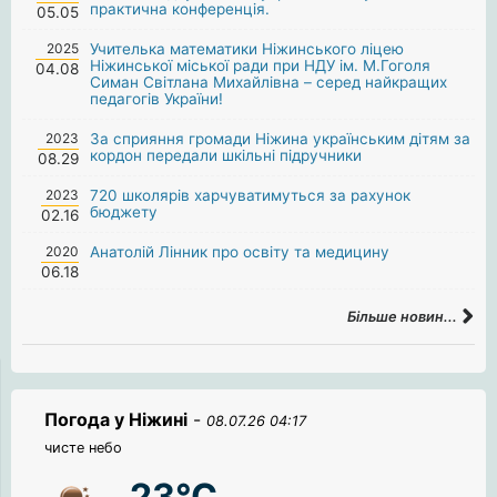
практична конференція.
05.05
2025
Учителька математики Ніжинського ліцею
Ніжинської міської ради при НДУ ім. М.Гоголя
04.08
Симан Світлана Михайлівна – серед найкращих
педагогів України!
2023
За сприяння громади Ніжина українським дітям за
кордон передали шкільні підручники
08.29
2023
720 школярів харчуватимуться за рахунок
бюджету
02.16
2020
Анатолій Лінник про освіту та медицину
06.18
Більше новин...
Погода у Ніжині
-
08.07.26 04:17
чисте небо
23°C