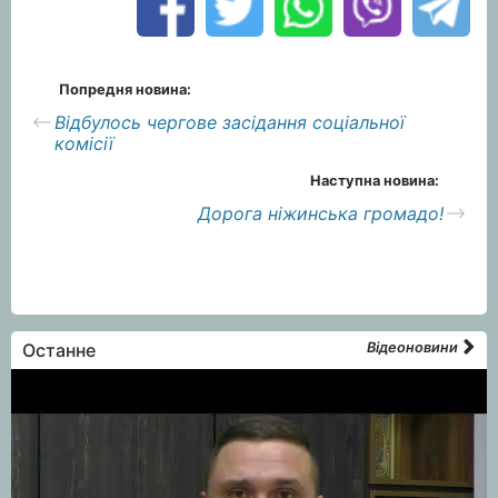
Попредня новина:
Відбулось чергове засідання соціальної
комісії
Наступна новина:
Дорога ніжинська громадо!
Останне
Відеоновини