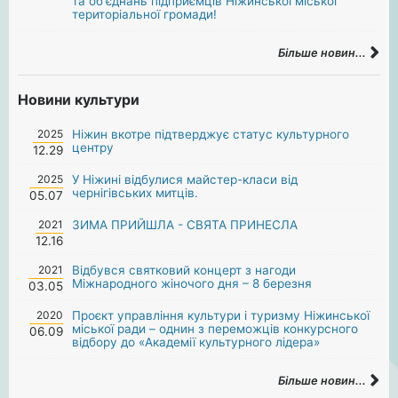
та об'єднань підприємців Ніжинської міської
територіальної громади!
Більше новин...
Новини культури
2025
Ніжин вкотре підтверджує статус культурного
центру
12.29
2025
У Ніжині відбулися майстер-класи від
чернігівських митців.
05.07
2021
ЗИМА ПРИЙШЛА - СВЯТА ПРИНЕСЛА
12.16
2021
Відбувся святковий концерт з нагоди
Міжнародного жіночого дня – 8 березня
03.05
2020
Проєкт управління культури і туризму Ніжинської
міської ради – однин з переможців конкурсного
06.09
відбору до «Академії культурного лідера»
Більше новин...