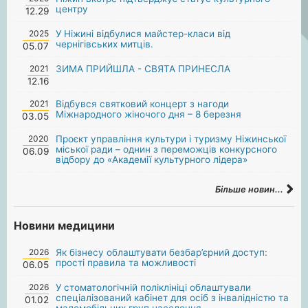
центру
12.29
2025
У Ніжині відбулися майстер-класи від
чернігівських митців.
05.07
2021
ЗИМА ПРИЙШЛА - СВЯТА ПРИНЕСЛА
12.16
2021
Відбувся святковий концерт з нагоди
Міжнародного жіночого дня – 8 березня
03.05
2020
Проєкт управління культури і туризму Ніжинської
міської ради – однин з переможців конкурсного
06.09
відбору до «Академії культурного лідера»
Більше новин...
Новини медицини
2026
Як бізнесу облаштувати безбар’єрний доступ:
прості правила та можливості
06.05
2026
У стоматологічній поліклініці облаштували
спеціалізований кабінет для осіб з інвалідністю та
01.02
маломобільних груп населення