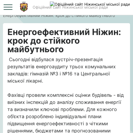
Офіційний сайт Ніжинської міської ради
Головна
Енергоефективний Ніжин: крок до стійкого майбутнього
Енергоефективний Ніжин:
крок до стійкого
майбутнього
Сьогодні відбулася зустріч-презентація
результатів енергоаудиту трьох комунальних
закладів: гімназій №3 і №16 та Центральної
міської лікарні.
Фахівці провели комплексні оцінки будівель - від
виїзних інспекцій до аналізу споживання енергії
та визначили ключові проблеми. Для кожного
об’єкта розроблено індивідуальні плани
підвищення енергоефективності з чіткими
рішеннями, бюджетами та прогнозованими