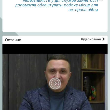
Інклюзивність у дії: служба зайнятості
допомогла облаштувати робоче місце для
ветерана війни
Останне
Відеоновини