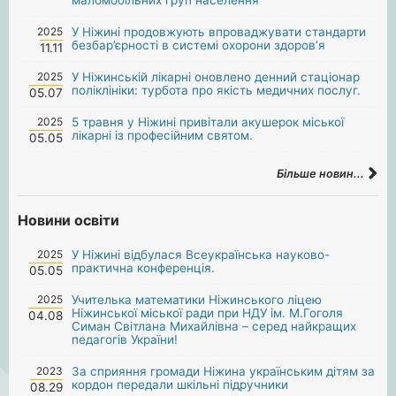
2025
У Ніжині продовжують впроваджувати стандарти
безбар’єрності в системі охорони здоров’я
11.11
2025
У Ніжинській лікарні оновлено денний стаціонар
поліклініки: турбота про якість медичних послуг.
05.07
2025
5 травня у Ніжині привітали акушерок міської
лікарні із професійним святом.
05.05
Більше новин...
Новини освіти
2025
У Ніжині відбулася Всеукраїнська науково-
практична конференція.
05.05
2025
Учителька математики Ніжинського ліцею
Ніжинської міської ради при НДУ ім. М.Гоголя
04.08
Симан Світлана Михайлівна – серед найкращих
педагогів України!
2023
За сприяння громади Ніжина українським дітям за
кордон передали шкільні підручники
08.29