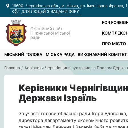
16600, Чернігівська обл., м. Ніжин, пл. імені Івана Франка, 1
ДЛЯ ЛЮДЕЙ З ВАДАМИ ЗОРУ
FOR FOREIG
Офіційний сайт
Ніжинської міської
КОМПЛЕКСН
ради
ПРО МІСТО
МІСЬКИЙ ГОЛОВА
МІСЬКА РАДА
ВИКОНАВЧИЙ КОМІТЕТ
Головна
Керівники Чернігівщини зустрілися з Послом Держав
Керівники Чернігівщин
Держави Ізраїль
За участі голови обласної ради Ігоря Вдовенка
директора департаменту економічного розвитку
галузі Миколи Дейкуна і Валерія Зуба та голов