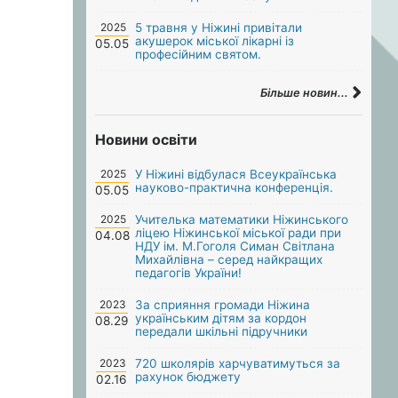
2025
5 травня у Ніжині привітали
акушерок міської лікарні із
05.05
професійним святом.
Більше новин...
Новини освіти
2025
У Ніжині відбулася Всеукраїнська
науково-практична конференція.
05.05
2025
Учителька математики Ніжинського
ліцею Ніжинської міської ради при
04.08
НДУ ім. М.Гоголя Симан Світлана
Михайлівна – серед найкращих
педагогів України!
2023
За сприяння громади Ніжина
українським дітям за кордон
08.29
передали шкільні підручники
2023
720 школярів харчуватимуться за
рахунок бюджету
02.16