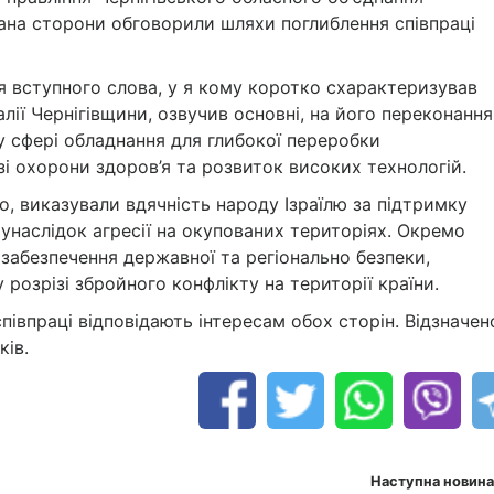
ана сторони обговорили шляхи поглиблення співпраці
ля вступного слова, у я кому коротко схарактеризував
алії Чернігівщини, озвучив основні, на його переконання
, у сфері обладнання для глибокої переробки
зі охорони здоров’я та розвиток високих технологій.
го, виказували вдячність народу Ізраїлю за підтримку
унаслідок агресії на окупованих територіях. Окремо
забезпечення державної та регіонально безпеки,
у розрізі збройного конфлікту на території країни.
півпраці відповідають інтересам обох сторін. Відзначен
ків.
Наступна новина