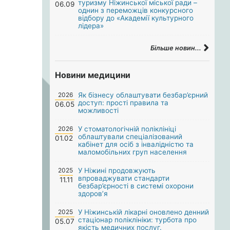
туризму Ніжинської міської ради –
06.09
однин з переможців конкурсного
відбору до «Академії культурного
лідера»
Більше новин...
Новини медицини
2026
Як бізнесу облаштувати безбар’єрний
доступ: прості правила та
06.05
можливості
2026
У стоматологічній поліклініці
облаштували спеціалізований
01.02
кабінет для осіб з інвалідністю та
маломобільних груп населення
2025
У Ніжині продовжують
впроваджувати стандарти
11.11
безбар’єрності в системі охорони
здоров’я
2025
У Ніжинській лікарні оновлено денний
стаціонар поліклініки: турбота про
05.07
якість медичних послуг.