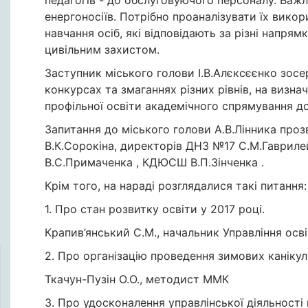
педагогів - до обслуговуючого персоналу. Важ
енергоносіїв. Потрібно проаналізувати їх викор
навчання осіб, які відповідають за різні напря
цивільним захистом.
Заступник міського голови І.В.Алєксєєнко зосер
конкурсах та змаганнях різних рівнів, на визна
профільної освіти академічного спрямування д
Запитання до міського голови А.В.Лінника проз
В.К.Сорокіна, директорів ДНЗ №17 С.М.Гаврилей
В.С.Примаченка , КДЮСШ В.П.Зінченка .
Крім того, на нараді розглядалися такі питання:
1. Про стан розвитку освіти у 2017 році.
Крапив’янський С.М., начальник Управління осв
2. Про організацію проведення зимових канікул
Ткачун-Пузін О.О., методист ММК
3. Про удосконалення управлінської діяльност