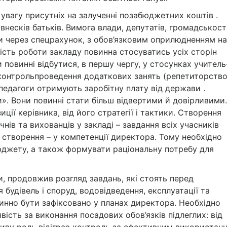
 увагу присутніх на залученні позабюджетних коштів .
несків батьків. Вимога влади, депутатів, громадськості
ьки через спецрахунок, з обов’язковим оприлюдненням на
рість роботи закладу повинна стосуватись усіх сторін
 повинні відбутися, в першу чергу, у стосунках учитель
а контрольпроведення додаткових занять (репетиторство
 педагоги отримують заробітну плату від держави .
». Вони повинні стати більш відвертими й довірливими.
иції керівника, від його стратегії і тактики. Створення
чнів та вихованців у закладі – завдання всіх учасників
х створення – у компетенції директора. Тому необхідно
джету, а також формувати раціональну потребу для
и, продовжив розгляд завдань, які стоять перед
будівель і споруд, водовідведення, експлуатації та
инно бути зафіксовано у планах директора. Необхідно
ість за виконання посадових обов’язків підлеглих: від