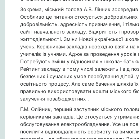
Зокрема, міський голова А.В. Лінник зосередив
Особливо це питання стосується добровільних в
добровільність, адресність призначення, і тіл
сайті навчального закладу. Відкритість і прозо
життєдіяльності. Зміни Нової української школи
учень. Керівникам закладів необхідно взяти н
учителів із учнями. Адже за проведення уроків
Потребують зміни у відносинах « школа- батьки
Рейтинг закладу в тому числі залежить і від поз
безпечних і сучасних умов перебування дітей, у
освітнього процесу. Але саме бачення шляхів ї
правильно використовувати кошти міського бю
залучення позабюджетних .
Г.М. Олійник, перший заступник міського голов
керівниками закладів. Це стосується утримання 
обслуговування електрообладнання. Усе це пов
посилити відповідальність особисту та вимоглив