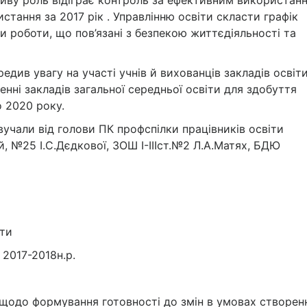
ливу роль відіграє контроль за ефективним використан
истання за 2017 рік . Управлінню освіти скласти графік
мки роботи, що пов’язані з безпекою життєдіяльності та
едив увагу на участі учнів й вихованців закладів освіти
ченні закладів загальної середньої освіти для здобуття
о 2020 року.
вучали від голови ПК профспілки працівників освіти
, №25 І.С.Дєдкової, ЗОШ І-ІІІст.№2 Л.А.Матях, БДЮ
іти
 2017-2018н.р.
і щодо формування готовності до змін в умовах створен