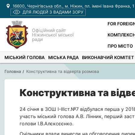
16600, Чернігівська обл., м. Ніжин, пл. імені Івана Франка, 1
ДЛЯ ЛЮДЕЙ З ВАДАМИ ЗОРУ
FOR FOREIG
Офіційний сайт
Ніжинської міської
КОМПЛЕКСН
ради
ПРО МІСТО
МІСЬКИЙ ГОЛОВА
МІСЬКА РАДА
ВИКОНАВЧИЙ КОМІТЕТ
Головна
Конструктивна та відверта розмова
Конструктивна та відв
24 січня в ЗОШ І-ІІІст.№7 відбулася перша у 201
участь міський голова А.В. Лінник, перший зас
голови І.В.Алєксєєнко.
Очільники влади винесли на обговорення директ