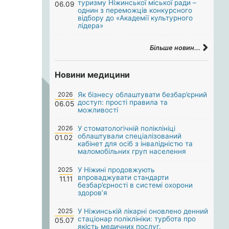
туризму Ніжинської міської ради –
06.09
однин з переможців конкурсного
відбору до «Академії культурного
лідера»
Більше новин...
Новини медицини
2026
Як бізнесу облаштувати безбар’єрний
доступ: прості правила та
06.05
можливості
2026
У стоматологічній поліклініці
облаштували спеціалізований
01.02
кабінет для осіб з інвалідністю та
маломобільних груп населення
2025
У Ніжині продовжують
впроваджувати стандарти
11.11
безбар’єрності в системі охорони
здоров’я
2025
У Ніжинській лікарні оновлено денний
стаціонар поліклініки: турбота про
05.07
якість медичних послуг.