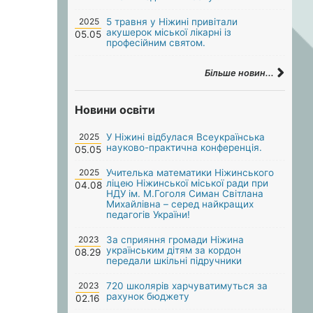
2025
5 травня у Ніжині привітали
акушерок міської лікарні із
05.05
професійним святом.
Більше новин...
Новини освіти
2025
У Ніжині відбулася Всеукраїнська
науково-практична конференція.
05.05
2025
Учителька математики Ніжинського
ліцею Ніжинської міської ради при
04.08
НДУ ім. М.Гоголя Симан Світлана
Михайлівна – серед найкращих
педагогів України!
2023
За сприяння громади Ніжина
українським дітям за кордон
08.29
передали шкільні підручники
2023
720 школярів харчуватимуться за
рахунок бюджету
02.16