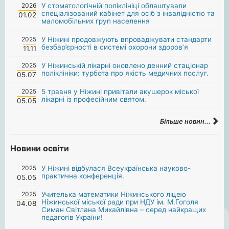
2026
У стоматологічній поліклініці облаштували
спеціалізований кабінет для осіб з інвалідністю та
01.02
маломобільних груп населення
2025
У Ніжині продовжують впроваджувати стандарти
безбар’єрності в системі охорони здоров’я
11.11
2025
У Ніжинській лікарні оновлено денний стаціонар
поліклініки: турбота про якість медичних послуг.
05.07
2025
5 травня у Ніжині привітали акушерок міської
лікарні із професійним святом.
05.05
Більше новин...
Новини освіти
2025
У Ніжині відбулася Всеукраїнська науково-
практична конференція.
05.05
2025
Учителька математики Ніжинського ліцею
Ніжинської міської ради при НДУ ім. М.Гоголя
04.08
Симан Світлана Михайлівна – серед найкращих
педагогів України!