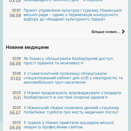
03.05
2020
Проєкт управління культури і туризму Ніжинської
міської ради – однин з переможців конкурсного
06.09
відбору до «Академії культурного лідера»
Більше новин...
Новини медицини
2026
Як бізнесу облаштувати безбар’єрний доступ:
прості правила та можливості
06.05
2026
У стоматологічній поліклініці облаштували
спеціалізований кабінет для осіб з інвалідністю та
01.02
маломобільних груп населення
2025
У Ніжині продовжують впроваджувати стандарти
безбар’єрності в системі охорони здоров’я
11.11
2025
У Ніжинській лікарні оновлено денний стаціонар
поліклініки: турбота про якість медичних послуг.
05.07
2025
5 травня у Ніжині привітали акушерок міської
лікарні із професійним святом.
05.05