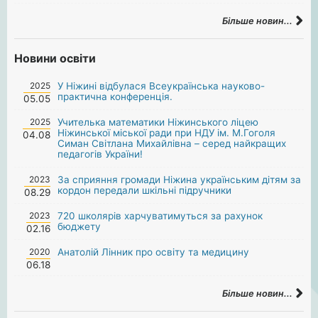
Більше новин...
Новини освіти
2025
У Ніжині відбулася Всеукраїнська науково-
практична конференція.
05.05
2025
Учителька математики Ніжинського ліцею
Ніжинської міської ради при НДУ ім. М.Гоголя
04.08
Симан Світлана Михайлівна – серед найкращих
педагогів України!
2023
За сприяння громади Ніжина українським дітям за
кордон передали шкільні підручники
08.29
2023
720 школярів харчуватимуться за рахунок
бюджету
02.16
2020
Анатолій Лінник про освіту та медицину
06.18
Більше новин...