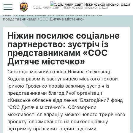
Офіційний сайт Ніжинської міської ради
Головна
Ніжин посилює соціальне партнерство: зустріч із
представниками «СОС Дитяче містечко»
Ніжин посилює соціальне
партнерство: зустріч із
представниками «СОС
Дитяче містечко»
Сьогодні міський голова Ніжина Олександр
Кодола разом із заступницею міського голови
Іриною Грозенко провів важливу зустріч із
представниками благодійної організації
«Київське обласне відділення “Благодійний фонд
“СОС Дитяче містечко”». Обговорили
можливості співпраці у межах нового трирічного
проєкту, спрямованого на психосоціальну
підтримку вразливих родин із дітьми.