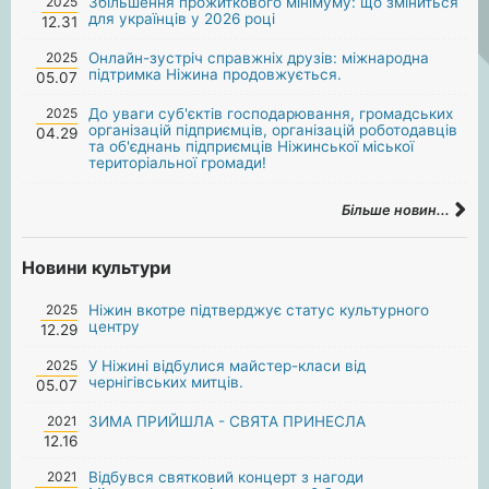
2025
Збільшення прожиткового мінімуму: що зміниться
для українців у 2026 році
12.31
2025
Онлайн-зустріч справжніх друзів: міжнародна
підтримка Ніжина продовжується.
05.07
2025
До уваги суб'єктів господарювання, громадських
організацій підприємців, організацій роботодавців
04.29
та об'єднань підприємців Ніжинської міської
територіальної громади!
Більше новин...
Новини культури
2025
Ніжин вкотре підтверджує статус культурного
центру
12.29
2025
У Ніжині відбулися майстер-класи від
чернігівських митців.
05.07
2021
ЗИМА ПРИЙШЛА - СВЯТА ПРИНЕСЛА
12.16
2021
Відбувся святковий концерт з нагоди