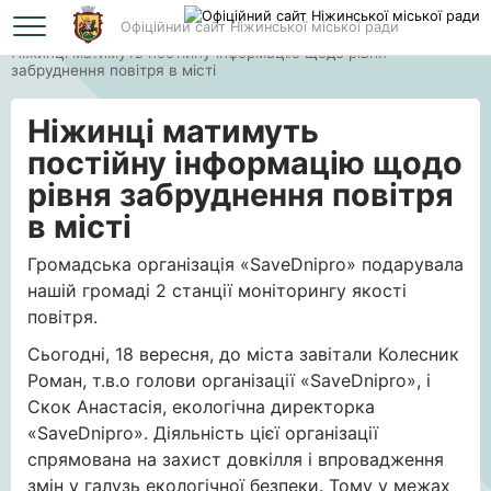
Офіційний сайт Ніжинської міської ради
Головна
Ніжинці матимуть постійну інформацію щодо рівня
забруднення повітря в місті
Ніжинці матимуть
постійну інформацію щодо
рівня забруднення повітря
в місті
Громадська організація «SaveDnipro» подарувала
нашій громаді 2 станції моніторингу якості
повітря.
Сьогодні, 18 вересня, до міста завітали Колесник
Роман, т.в.о голови організації «SaveDnipro», і
Скок Анастасія, екологічна директорка
«SaveDnipro». Діяльність цієї організації
спрямована на захист довкілля і впровадження
змін у галузь екологічної безпеки. Тому у межах