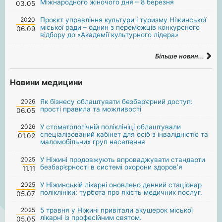
Міжнародного жіночого дня – 8 березня
03.05
2020
Проєкт управління культури і туризму Ніжинської
міської ради – однин з переможців конкурсного
06.09
відбору до «Академії культурного лідера»
Більше новин...
Новини медицини
2026
Як бізнесу облаштувати безбар’єрний доступ:
прості правила та можливості
06.05
2026
У стоматологічній поліклініці облаштували
спеціалізований кабінет для осіб з інвалідністю та
01.02
маломобільних груп населення
2025
У Ніжині продовжують впроваджувати стандарти
безбар’єрності в системі охорони здоров’я
11.11
2025
У Ніжинській лікарні оновлено денний стаціонар
поліклініки: турбота про якість медичних послуг.
05.07
2025
5 травня у Ніжині привітали акушерок міської
лікарні із професійним святом.
05.05