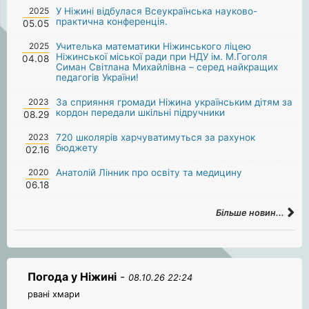
2025
У Ніжині відбулася Всеукраїнська науково-
практична конференція.
05.05
2025
Учителька математики Ніжинського ліцею
Ніжинської міської ради при НДУ ім. М.Гоголя
04.08
Симан Світлана Михайлівна – серед найкращих
педагогів України!
2023
За сприяння громади Ніжина українським дітям за
кордон передали шкільні підручники
08.29
2023
720 школярів харчуватимуться за рахунок
бюджету
02.16
2020
Анатолій Лінник про освіту та медицину
06.18
Більше новин...
Погода у Ніжині
-
08.10.26 22:24
рвані хмари