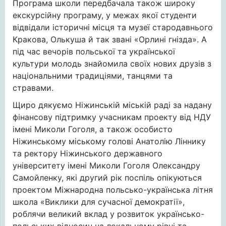
Програма школи передбачала також широку
екскурсійну програму, у межах якої студенти
відвідали історичні місця та музеї стародавнього
Кракова, Олькуша й так звані «Орлині гнізда». А
під час вечорів польської та української
культури молодь знайомила своїх нових друзів з
національними традиціями, танцями та
стравами.
Щиро дякуємо Ніжинській міській раді за надану
фінансову підтримку учасникам проекту від НДУ
імені Миколи Гоголя, а також особисто
Ніжинському міському голові Анатолію Ліннику
та ректору Ніжинського державного
університету імені Миколи Гоголя Олександру
Самойленку, які другий рік поспіль опікуються
проектом Міжнародна польсько-українська літня
школа «Виклики для сучасної демократії»,
роблячи великий вклад у розвиток українсько-