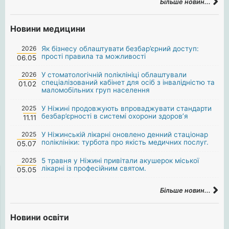
Більше новин...
Новини медицини
2026
Як бізнесу облаштувати безбар’єрний доступ:
прості правила та можливості
06.05
2026
У стоматологічній поліклініці облаштували
спеціалізований кабінет для осіб з інвалідністю та
01.02
маломобільних груп населення
2025
У Ніжині продовжують впроваджувати стандарти
безбар’єрності в системі охорони здоров’я
11.11
2025
У Ніжинській лікарні оновлено денний стаціонар
поліклініки: турбота про якість медичних послуг.
05.07
2025
5 травня у Ніжині привітали акушерок міської
лікарні із професійним святом.
05.05
Більше новин...
Новини освіти