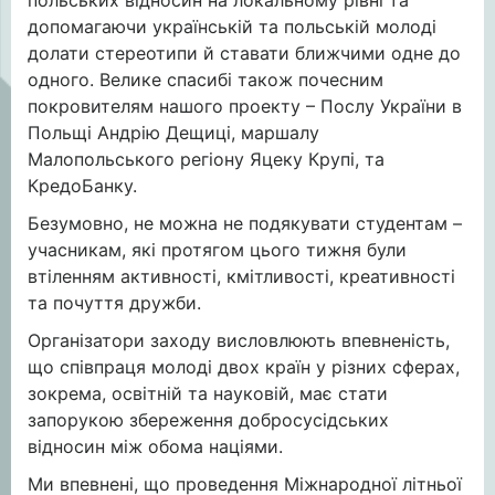
польських відносин на локальному рівні та
допомагаючи українській та польській молоді
долати стереотипи й ставати ближчими одне до
одного. Велике спасибі також почесним
покровителям нашого проекту – Послу України в
Польщі Андрію Дещиці, маршалу
Малопольського регіону Яцеку Крупі, та
КредоБанку.
Безумовно, не можна не подякувати студентам –
учасникам, які протягом цього тижня були
втіленням активності, кмітливості, креативності
та почуття дружби.
Організатори заходу висловлюють впевненість,
що співпраця молоді двох країн у різних сферах,
зокрема, освітній та науковій, має стати
запорукою збереження добросусідських
відносин між обома націями.
Ми впевнені, що проведення Міжнародної літньої