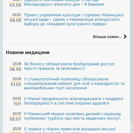
Міжнародного жіночого дня – 8 березня
03.05
2020
Проєкт управління культури і туризму Ніжинської
міської ради – однин з переможців конкурсного
06.09
відбору до «Академії культурного лідера»
Більше новин...
Новини медицини
2026
Як бізнесу облаштувати безбар’єрний доступ:
прості правила та можливості
06.05
2026
У стоматологічній поліклініці облаштували
спеціалізований кабінет для осіб з інвалідністю та
01.02
маломобільних груп населення
2025
У Ніжині продовжують впроваджувати стандарти
безбар’єрності в системі охорони здоров’я
11.11
2025
У Ніжинській лікарні оновлено денний стаціонар
поліклініки: турбота про якість медичних послуг.
05.07
2025
5 травня у Ніжині привітали акушерок міської