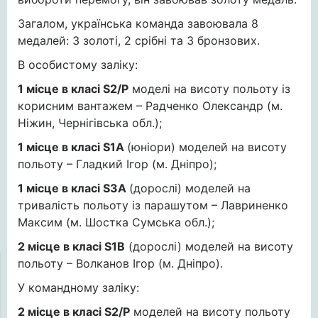
Загалом, українська команда завоювала 8
медалей: 3 золоті, 2 срібні та 3 бронзових.
В особистому заліку:
1 місце в класі S2/P
моделі на висоту польоту із
корисним вантажем – Радченко Олександр (м.
Ніжин, Чернігівська обл.);
1 місце в класі S1A
(юніори) моделей на висоту
польоту – Гладкий Ігор (м. Дніпро);
1 місце в класі S3A
(дорослі) моделей на
тривалість польоту із парашутом – Лавриненко
Максим (м. Шостка Сумська обл.);
2 місце в класі S1В
(дорослі) моделей на висоту
польоту – Волканов Ігор (м. Дніпро).
У командному заліку:
2 місце в класі S2/P
моделей на висоту польоту