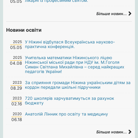
лікарні із професійним святом.
05.05
Більше новин...
Новини освіти
2025
У Ніжині відбулася Всеукраїнська науково-
практична конференція.
05.05
2025
Учителька математики Ніжинського ліцею
Ніжинської міської ради при НДУ ім. М.Гоголя
04.08
Симан Світлана Михайлівна – серед найкращих
педагогів України!
2023
За сприяння громади Ніжина українським дітям за
кордон передали шкільні підручники
08.29
2023
720 школярів харчуватимуться за рахунок
бюджету
02.16
2020
Анатолій Лінник про освіту та медицину
06.18
Більше новин...