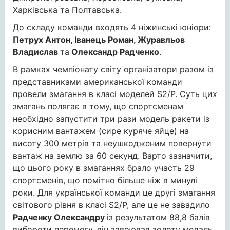
Харківська та Полтавська.
До складу команди входять 4 ніжинські юніори:
Петрух Антон, Іванець Роман, Журавльов
Владислав
та
Олександр Радченко
.
В рамках чемпіонату світу організатори разом із
представниками американської команди
провели змагання в класі моделей S2/P. Суть цих
змагань полягає в тому, що спортсменам
необхідно запустити три рази модель ракети із
корисним вантажем (сире куряче яйце) на
висоту 300 метрів та неушкодженим повернути
вантаж на землю за 60 секунд. Варто зазначити,
що цього року в змаганнях брало участь 29
спортсменів, що помітно більше ніж в минулі
роки. Для української команди це другі змагання
світового рівня в класі S2/P, але це не завадило
Радченку Олександру
із результатом 88,8 балів
вибороти перемогу, він завоював золоту медаль.