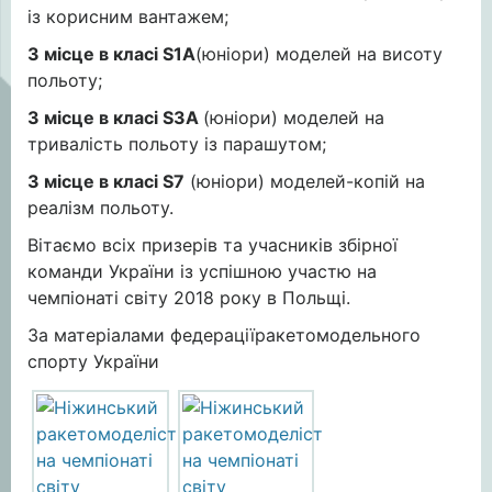
із корисним вантажем;
3 місце в класі S1A
(юніори) моделей на висоту
польоту;
3 місце в класі S3A
(юніори) моделей на
тривалість польоту із парашутом;
3 місце в класі S7
(юніори) моделей-копій на
реалізм польоту.
Вітаємо всіх призерів та учасників збірної
команди України із успішною участю на
чемпіонаті світу 2018 року в Польщі.
За матеріалами федераціїракетомодельного
спорту України