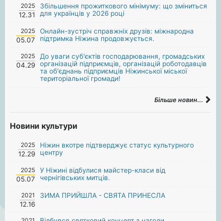
2025
Збільшення прожиткового мінімуму: що зміниться
для українців у 2026 році
12.31
2025
Онлайн-зустріч справжніх друзів: міжнародна
підтримка Ніжина продовжується.
05.07
2025
До уваги суб'єктів господарювання, громадських
організацій підприємців, організацій роботодавців
04.29
та об'єднань підприємців Ніжинської міської
територіальної громади!
Більше новин...
Новини культури
2025
Ніжин вкотре підтверджує статус культурного
центру
12.29
2025
У Ніжині відбулися майстер-класи від
чернігівських митців.
05.07
2021
ЗИМА ПРИЙШЛА - СВЯТА ПРИНЕСЛА
12.16
2021
Відбувся святковий концерт з нагоди