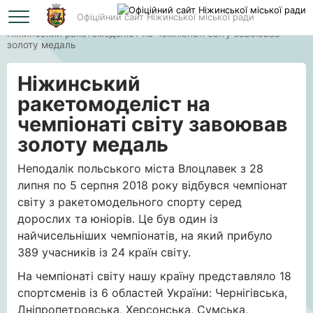
Офіційний сайт Ніжинської міської ради
Головна
Ніжинський ракетомоделіст на чемпіонаті світу завоював
золоту медаль
Ніжинський
ракетомоделіст на
чемпіонаті світу завоював
золоту медаль
Неподалік польського міста Влоцлавек з 28
липня по 5 серпня 2018 року відбувся чемпіонат
світу з ракетомодельного спорту серед
дорослих та юніорів. Це був один із
найчисельніших чемпіонатів, на який прибуло
389 учасників із 24 країн світу.
На чемпіонаті світу нашу країну представляло 18
спортсменів із 6 областей України: Чернігівська,
Дніпропетровська, Херсонська, Сумська,