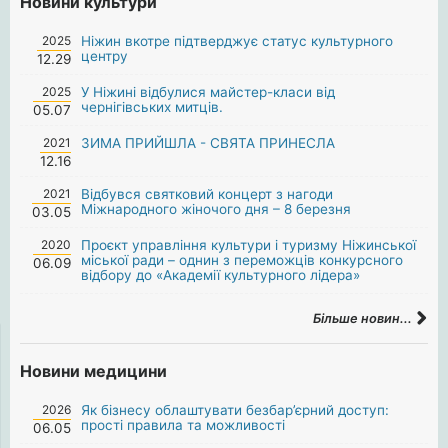
Новини культури
2025
Ніжин вкотре підтверджує статус культурного
центру
12.29
2025
У Ніжині відбулися майстер-класи від
чернігівських митців.
05.07
2021
ЗИМА ПРИЙШЛА - СВЯТА ПРИНЕСЛА
12.16
2021
Відбувся святковий концерт з нагоди
Міжнародного жіночого дня – 8 березня
03.05
2020
Проєкт управління культури і туризму Ніжинської
міської ради – однин з переможців конкурсного
06.09
відбору до «Академії культурного лідера»
Більше новин...
Новини медицини
2026
Як бізнесу облаштувати безбар’єрний доступ:
прості правила та можливості
06.05