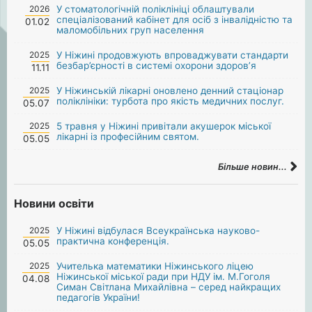
2026
У стоматологічній поліклініці облаштували
спеціалізований кабінет для осіб з інвалідністю та
01.02
маломобільних груп населення
2025
У Ніжині продовжують впроваджувати стандарти
безбар’єрності в системі охорони здоров’я
11.11
2025
У Ніжинській лікарні оновлено денний стаціонар
поліклініки: турбота про якість медичних послуг.
05.07
2025
5 травня у Ніжині привітали акушерок міської
лікарні із професійним святом.
05.05
Більше новин...
Новини освіти
2025
У Ніжині відбулася Всеукраїнська науково-
практична конференція.
05.05
2025
Учителька математики Ніжинського ліцею
Ніжинської міської ради при НДУ ім. М.Гоголя
04.08
Симан Світлана Михайлівна – серед найкращих
педагогів України!