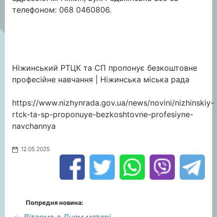
телефоном: 068 0460806.
Ніжинський РТЦК та СП пропонує безкоштовне
професійне навчання | Ніжинська міська рада
https://www.nizhynrada.gov.ua/news/novini/nizhinskiy-
rtck-ta-sp-proponuye-bezkoshtovne-profesiyne-
navchannya
12.05.2025
Попредня новина: