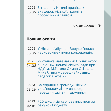
2025
5 травня у Ніжині привітали
акушерок міської лікарні із
05.05
професійним святом.
Більше новин...
Новини освіти
2025
У Ніжині відбулася Всеукраїнська
науково-практична конференція.
05.05
2025
Учителька математики Ніжинського
ліцею Ніжинської міської ради при
04.08
НДУ ім. М.Гоголя Симан Світлана
Михайлівна – серед найкращих
педагогів України!
2023
За сприяння громади Ніжина
українським дітям за кордон
08.29
передали шкільні підручники
2023
720 школярів харчуватимуться за
рахунок бюджету
02.16