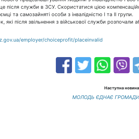
місце після служби в ЗСУ. Скористатися цією компенсаці
і та самозайняті особи з інвалідністю І та ІІ групи.
, які після звільнення з військової служби розпочали а
.gov.ua/employer/choiceprofit/placeinvalid
Наступна новина
МОЛОДЬ ЄДНАЄ ГРОМАДИ