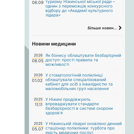
туризму Ніжинської міської ради –
06.09
однин з переможців конкурсного
відбору до «Академії культурного
лідера»
Більше новин...
Новини медицини
2026
Як бізнесу облаштувати безбар’єрний
доступ: прості правила та
06.05
можливості
2026
У стоматологічній поліклініці
облаштували спеціалізований
01.02
кабінет для осіб з інвалідністю та
маломобільних груп населення
2025
У Ніжині продовжують
впроваджувати стандарти
11.11
безбар’єрності в системі охорони
здоров’я
2025
У Ніжинській лікарні оновлено денний
стаціонар поліклініки: турбота про
05.07
якість медичних послуг.