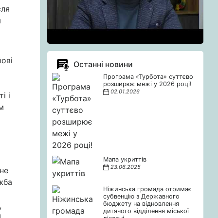
сля
м
йові
Останні новини
Програма «Турбота» суттєво
розширює межі у 2026 році!
02.01.2026
і і
м
Мапа укриттів
23.06.2025
чне
ужба
Ніжинська громада отримає
субвенцію з Державного
бюджету на відновлення
,
дитячого відділення міської
І