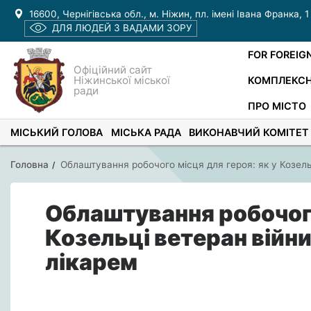
16600, Чернігівська обл., м. Ніжин, пл. імені Івана Франка, 1
ДЛЯ ЛЮДЕЙ З ВАДАМИ ЗОРУ
FOR FOREIG
Офіційний сайт
Ніжинської міської
КОМПЛЕКСН
ради
ПРО МІСТО
МІСЬКИЙ ГОЛОВА
МІСЬКА РАДА
ВИКОНАВЧИЙ КОМІТЕТ
Головна
Облаштування робочого місця для героя: як у Козель
Облаштування робочого
Козельці ветеран війн
лікарем