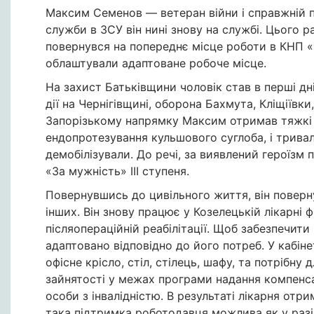
Максим Семенов — ветеран війни і справжній пр
служби в ЗСУ він нині знову на службі. Цього р
повернувся на попереднє місце роботи в КНП «
облаштували адаптоване робоче місце.
На захист Батьківщини чоловік став в перші д
дії на Чернігівщині, оборона Бахмута, Кліщіївки
Запорізькому напрямку Максим отримав тяжкі п
ендопротезування кульшового суглоба, і тривалог
демобілізували. До речі, за виявлений героїз
«За мужність» ІІІ ступеня.
Повернувшись до цивільного життя, він поверну
інших. Він знову працює у Козелецькій лікарні 
післяопераційній реабілітації. Щоб забезпечит
адаптовано відповідно до його потреб. У кабін
офісне крісло, стіл, стілець, шафу, та потрібн
зайнятості у межах програми надання компенса
особи з інвалідністю. В результаті лікарня отри
така підтримка роботодавця можлива як у разі 