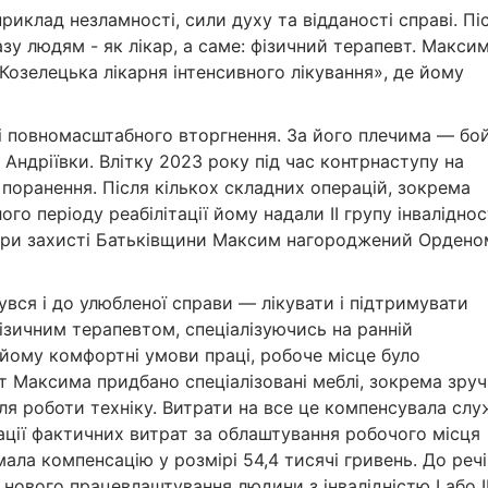
иклад незламності, сили духу та відданості справі. Пі
азу людям - як лікар, а саме: фізичний терапевт. Макси
Козелецька лікарня інтенсивного лікування», де йому
ні повномасштабного вторгнення. За його плечима — бо
, Андріївки. Влітку 2023 року під час контрнаступу на
оранення. Після кількох складних операцій, зокрема
о періоду реабілітації йому надали ІІ групу інвалідност
м при захисті Батьківщини Максим нагороджений Ордено
вся і до улюбленої справи — лікувати і підтримувати
фізичним терапевтом, спеціалізуючись на ранній
и йому комфортні умови праці, робоче місце було
ет Максима придбано спеціалізовані меблі, зокрема зру
у для роботи техніку. Витрати на все це компенсувала сл
ції фактичних витрат за облаштування робочого місця
мала компенсацію у розмірі 54,4 тисячі гривень. До речі
нового працевлаштування людини з інвалідністю І або І