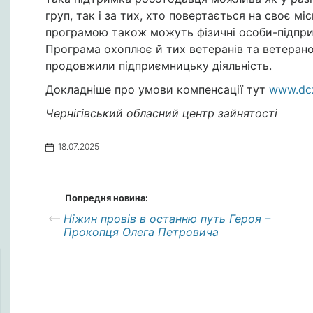
груп, так і за тих, хто повертається на своє 
програмою також можуть фізичні особи-підприємц
Програма охоплює й тих ветеранів та ветеранoк
продовжили підприємницьку діяльність.
Докладніше про умови компенсації тут
www.dcz
Чернігівський обласний центр зайнятості
18.07.2025
Попредня новина:
Ніжин провів в останню путь Героя –
Прокопця Олега Петровича