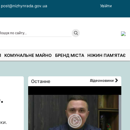
post@nizhynrada.gov.ua
Увійти
П
КОМУНАЛЬНЕ МАЙНО
БРЕНД МІСТА
НІЖИН ПАМ'ЯТАЄ
Останне
Відеоновини
.
ки.