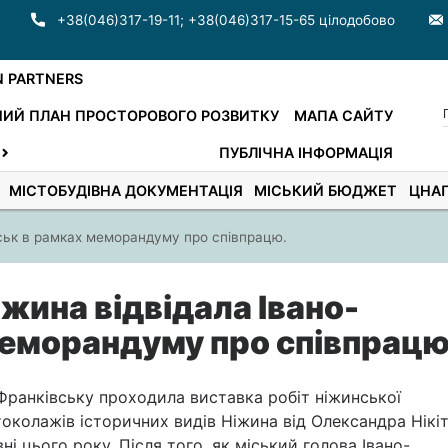
+38(046)317-19-11
;
+38(046)317-15-65 цілодобово
N PARTNERS
ИЙ ПЛАН ПРОСТОРОВОГО РОЗВИТКУ
МАПА САЙТУ
ПУБЛІЧНА ІНФОРМАЦІЯ
МІСТОБУДІВНА ДОКУМЕНТАЦІЯ
МІСЬКИЙ БЮДЖЕТ
ЦНА
вськ в рамках меморандуму про співпрацю.
іжина відвідала Івано-
меморандуму про співпрацю
о-Франківську проходила виставка робіт ніжинської
околажів історичних видів Ніжина від Олександра Нікіт
і цього року. Після того, як міський голова Івано-