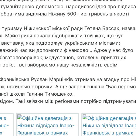
із гуманітарною допомогою, народилася ідея про
підпис
побратима виділила Ніжину 500 тиc. гривень в якості
 туризму Ніжинської міської ради Тетяна Бассак, назва
я. Майстриня почала відображати той жах, що був
у виставку, яка подорожує українськими містами:
 важкий час ви допомогли фінансово… Адже у нас було
багатоповерхівок, медустанов, котелень, приватних
иторію. І всі виборюємо нашу незалежність своїм
-Франківська Руслан Марцінків отримав на згадку про Н
 ж, ніжинські огірочки. А ще запрошення на "Бал перемо
чної школи Галини Тимошенко.
ідом. Такі зв’язки між регіонами потрібно підтримувати