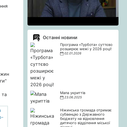
ання
Останні новини
Програма «Турбота» суттєво
розширює межі у 2026 році!
02.01.2026
іжин
ги"
Мапа укриттів
 та
23.06.2025
Ніжинська громада отримає
субвенцію з Державного
бюджету на відновлення
дитячого відділення міської