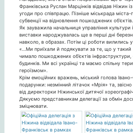
Франківська Руслан Марцінків відвідав Ніжин 
угоди про співпрацю. Пізніше міськрада міста-
субвенції на відновлення пошкоджених об’єктів.
Як зауважила начальниця управління культури і
виставки народжувалась ще в перші дні березн
навколо, в образах. Потім ці роботи вилились 
«…Ми приїхали й подякувати за те, що у такий
чимало пошкоджених об’єктів інфраструктури, 
будинків. Ми всі українці та маємо спільну тер
героїзмом».
Крім емоційних вражень, міський голова Івано
подарунки: незмінний літачок «Мрія» та, звісно
від директорки Ніжинської дитячої хореографі
Дякуємо представникам делегації за обмін досв
зміцнювати.