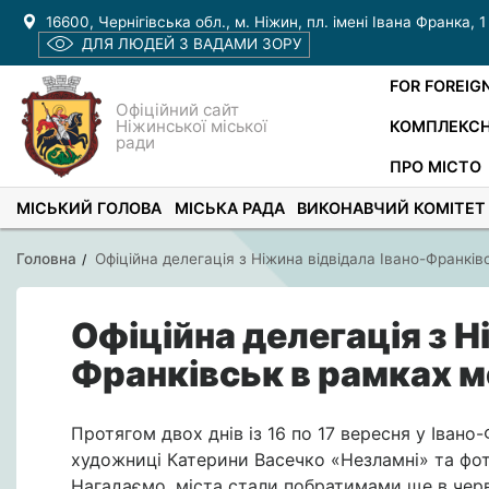
16600, Чернігівська обл., м. Ніжин, пл. імені Івана Франка, 1
ДЛЯ ЛЮДЕЙ З ВАДАМИ ЗОРУ
FOR FOREIG
Офіційний сайт
Ніжинської міської
КОМПЛЕКСН
ради
ПРО МІСТО
МІСЬКИЙ ГОЛОВА
МІСЬКА РАДА
ВИКОНАВЧИЙ КОМІТЕТ
Головна
Офіційна делегація з Ніжина відвідала Івано-Франкі
Офіційна делегація з Н
Франківськ в рамках 
Протягом двох днів із 16 по 17 вересня у Іван
художниці Катерини Васечко «Незламні» та фот
Нагадаємо, міста стали побратимами ще в червн