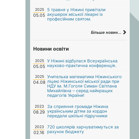
2025
5 травня у Ніжині привітали
акушерок міської лікарні із
05.05
професійним святом.
Більше новин...
Новини освіти
2025
У Ніжині відбулася Всеукраїнська
науково-практична конференція.
05.05
2025
Учителька математики Ніжинського
ліцею Ніжинської міської ради при
04.08
НДУ ім. М.Гоголя Симан Світлана
Михайлівна – серед найкращих
педагогів України!
2023
За сприяння громади Ніжина
українським дітям за кордон
08.29
передали шкільні підручники
2023
720 школярів харчуватимуться за
рахунок бюджету
02.16