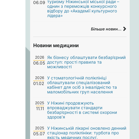
туризму Ніжинської міської ради –
06.09
однин з переможців конкурсного
відбору до «Академії культурного
лідера»
Більше новин...
Новини медицини
2026
Як бізнесу облаштувати безбар’єрний
доступ: прості правила та
06.05
можливості
2026
У стоматологічній поліклініці
облаштували спеціалізований
01.02
кабінет для осіб з інвалідністю та
маломобільних груп населення
2025
У Ніжині продовжують
впроваджувати стандарти
11.11
безбар’єрності в системі охорони
здоров’я
2025
У Ніжинській лікарні оновлено денний
стаціонар поліклініки: турбота про
05.07
якість медичних послуг.