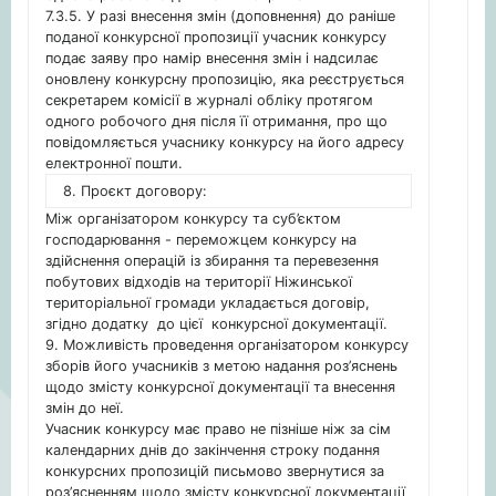
7.3.5. У разі внесення змін (доповнення) до раніше
поданої конкурсної пропозиції учасник конкурсу
подає заяву про намір внесення змін і надсилає
оновлену конкурсну пропозицію, яка реєструється
секретарем комісії в журналі обліку протягом
одного робочого дня після її отримання, про що
повідомляється учаснику конкурсу на його адресу
електронної пошти.
8. Проєкт договору:
Між організатором конкурсу та суб’єктом
господарювання - переможцем конкурсу на
здійснення операцій із збирання та перевезення
побутових відходів на території Ніжинської
територіальної громади укладається договір,
згідно додатку до цієї конкурсної документації.
9. Можливість проведення організатором конкурсу
зборів його учасників з метою надання роз’яснень
щодо змісту конкурсної документації та внесення
змін до неї.
Учасник конкурсу має право не пізніше ніж за сім
календарних днів до закінчення строку подання
конкурсних пропозицій письмово звернутися за
роз’ясненням щодо змісту конкурсної документації