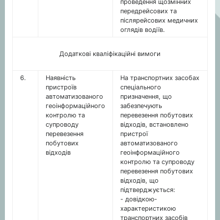
проведення щозмінних
передрейсових та
післярейсових медичних
оглядів водіїв.
Додаткові кваліфікаційні вимоги
6.
Наявність
На транспортних засобах
пристроїв
спеціального
автоматизованого
призначення, що
геоінформаційного
забезпечують
контролю та
перевезення побутових
супроводу
відходів, встановлено
перевезення
пристрої
побутових
автоматизованого
відходів
геоінформаційного
контролю та супроводу
перевезення побутових
відходів, що
підтверджується:
- довідкою-
характеристикою
транспортних засобів