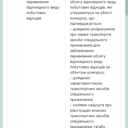
перевезення
обсягу відповідного виду
відповідного виду
побутових відходів, які
побутових
утворюються на об’єкті
відходів
конкурсу, що
підтверджується:
- довідкою-розрахунком
про наявні транспортні
засоби спеціального
призначення для
забезпечення
перевезення обсягу
відповідного виду
побутових відходів за
об’єктом конкурсу;
- довідкою-
характеристикою
транспортних засобів
спеціального
призначення;
- копіями свідоцтв про
реєстрацію власних
транспортних засобів
спеціального
призначення та/або