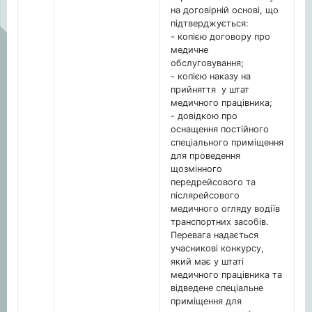
на договірній основі, що
підтверджується:
- копією договору про
медичне
обслуговування;
- копією наказу на
прийняття у штат
медичного працівника;
- довідкою про
оснащення постійного
спеціального приміщення
для проведення
щозмінного
передрейсового та
післярейсового
медичного огляду водіїв
транспортних засобів.
Перевага надається
учасникові конкурсу,
який має у штаті
медичного працівника та
відведене спеціальне
приміщення для