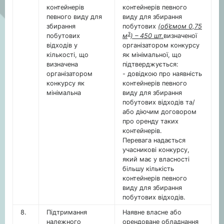
контейнерів
контейнерів певного
певного виду для
виду для збирання
збирання
побутових
(об’ємом 0,75
3
побутових
м
) – 450 шт.
визначеної
відходів у
організатором конкурсу
кількості, що
як мінімальної, що
визначена
підтверджується:
організатором
- довідкою про наявність
конкурсу як
контейнерів певного
мінімальна
виду для збирання
побутових відходів та/
або діючим договором
про оренду таких
контейнерів.
Перевага надається
учасникові конкурсу,
який має у власності
більшу кількість
контейнерів певного
виду для збирання
побутових відходів.
8.
Підтримання
Наявне власне або
належного
орендоване обладнання