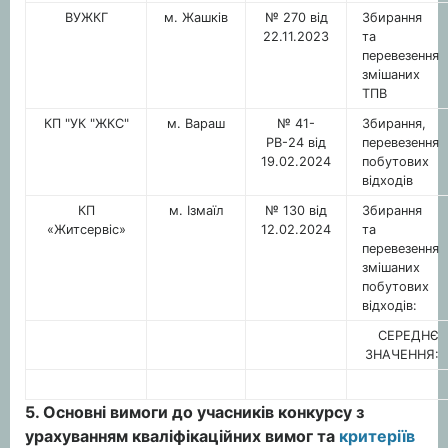
ВУЖКГ
м. Жашків
№ 270 від
Збирання
22.11.2023
та
перевезення
змішаних
ТПВ
КП "УК "ЖКС"
м. Вараш
№ 41-
Збирання,
РВ-24 від
перевезення
19.02.2024
побутових
відходів
КП
м. Ізмаїл
№ 130 від
Збирання
«Житсервіс»
12.02.2024
та
перевезення
змішаних
побутових
відходів:
СЕРЕДНЄ
ЗНАЧЕННЯ:
5. Основні вимоги до учасників конкурсу з
урахуванням кваліфікаційних вимог та
критеріїв