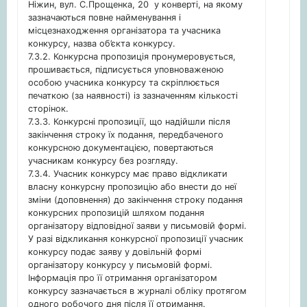
Ніжин, вул. С.Прощенка, 20 у конверті, на якому
зазначаються повне найменування і
місцезнаходження організатора та учасника
конкурсу, назва об’єкта конкурсу.
7.3.2. Конкурсна пропозиція пронумеровується,
прошивається, підписується уповноваженою
особою учасника конкурсу та скріплюється
печаткою (за наявності) із зазначенням кількості
сторінок.
7.3.3. Конкурсні пропозиції, що надійшли після
закінчення строку їх подання, передбаченого
конкурсною документацією, повертаються
учасникам конкурсу без розгляду.
7.3.4. Учасник конкурсу має право відкликати
власну конкурсну пропозицію або внести до неї
зміни (доповнення) до закінчення строку подання
конкурсних пропозицій шляхом подання
організатору відповідної заяви у письмовій формі.
У разі відкликання конкурсної пропозиції учасник
конкурсу подає заяву у довільній формі
організатору конкурсу у письмовій формі.
Інформація про її отримання організатором
конкурсу зазначається в журналі обліку протягом
одного робочого дня після її отримання.