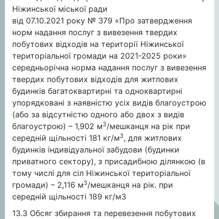
Ніжинської міської ради
від 07.10.2021 року № 379 «Про затвердження
норм надання послуг з вивезення твердих
побутових відходів на території Ніжинської
територіальної громади на 2021-2025 роки»
середньорічна норма надання послуг з вивезення
твердих побутових відходів для житлових
будинків багатоквартирні та одноквартирні
упорядковані з наявністю усіх видів благоустрою
(або за відсутністю одного або двох з видів
3
благоустрою) – 1,902 м
/мешканця на рік при
3
середній щільності 181 кг/м
, для житлових
будинків індивідуальної забудови (будинки
приватного сектору), з присадибною ділянкою (в
тому числі для сіл Ніжинської територіальної
3
громади) – 2,116 м
/мешканця на рік. при
середній щільності 189 кг/м3
13.3 Обсяг збирання та перевезення побутових