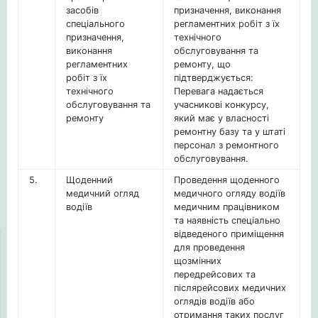
засобів
призначення, виконання
спеціального
регламентних робіт з їх
призначення,
технічного
виконання
обслуговування та
регламентних
ремонту, що
робіт з їх
підтверджується:
технічного
Перевага надається
обслуговування та
учасникові конкурсу,
ремонту
який має у власності
ремонтну базу та у штаті
персонал з ремонтного
обслуговування.
5.
Щоденний
Проведення щоденного
медичний огляд
медичного огляду водіїв
водіїв
медичним працівником
та наявність спеціально
відведеного приміщення
для проведення
щозмінних
передрейсових та
післярейсових медичних
оглядів водіїв або
отримання таких послуг