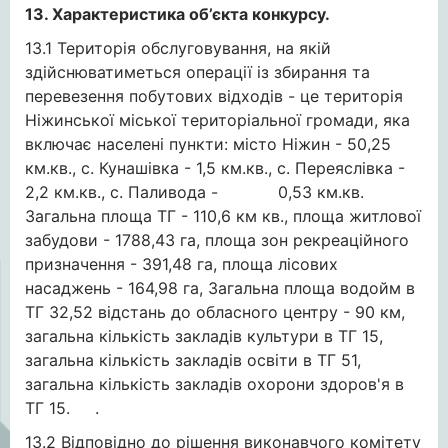
13. Характеристика об’єкта конкурсу.
13.1 Територія обслуговування, на якій
здійснюватиметься операції із збирання та
перевезення побутових відходів - це територія
Ніжинської міської територіальної громади, яка
включає населені пункти: місто Ніжин - 50,25
км.кв., с. Кунашівка - 1,5 км.кв., с. Переяслівка -
2,2 км.кв., с. Паливода - 0,53 км.кв.
Загальна площа ТГ - 110,6 км кв., площа житлової
забудови - 1788,43 га, площа зон рекреаційного
призначення - 391,48 га, площа лісових
насаджень - 164,98 га, Загальна площа водойм в
ТГ 32,52 відстань до обласного центру - 90 км,
загальна кількість закладів культури в ТГ 15,
загальна кількість закладів освіти в ТГ 51,
загальна кількість закладів охорони здоров'я в
ТГ 15. .
13.2 Відповідно до рішення виконавчого комітету