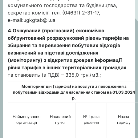
комунального господарства та будівництва,
секретар комісії, тел. (04631) 2-31-17,
е-mail:
ugkgtab@i.ua
4.Очікуваний (прогнозний) економічно
обґрунтований розрахунковий рівень тарифів на
збирання та перевезення побутових відходів
визначений на підставі дослідження
(моніторингу) з відкритих джерел інформації
рівня тарифів в інших територіальних громадах
та становить (з ПДВ) – 335,0 грн./м3.;
Моніторинг цін (тарифів) на послуги з поводження з
побутовими відходами для населення станом на 01.03.2024
р.
Найменування
Населений
№ і дата
Назва
організації
пункт
рішення
тарифу