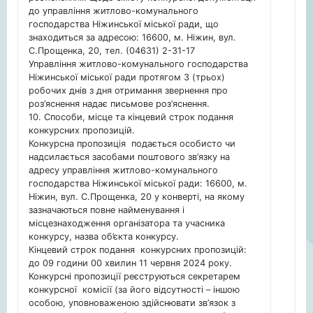
до управління житлово-комунального
господарства Ніжинської міської ради, що
знаходиться за адресою: 16600, м. Ніжин, вул.
С.Прощенка, 20, тел. (04631) 2-31-17
Управління житлово-комунального господарства
Ніжинської міської ради протягом 3 (трьох)
робочих днів з дня отримання звернення про
роз’яснення надає письмове роз’яснення.
10. Способи, місце та кінцевий строк подання
конкурсних пропозицій.
Конкурсна пропозиція подається особисто чи
надсилається засобами поштового зв’язку на
адресу управління житлово-комунального
господарства Ніжинської міської ради: 16600, м.
Ніжин, вул. С.Прощенка, 20 у конверті, на якому
зазначаються повне найменування і
місцезнаходження організатора та учасника
конкурсу, назва об’єкта конкурсу.
Кінцевий строк подання конкурсних пропозицій:
до 09 години 00 хвилин 11 червня 2024 року.
Конкурсні пропозиції реєструються секретарем
конкурсної комісії (за його відсутності – іншою
особою, уповноваженою здійснювати зв’язок з