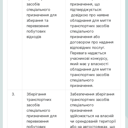
засобів
призначення, що
спеціального
підтверджується:
призначення для
довідкою про наявне
збирання та
обладнання для миття
перевезення
транспортних засобів
побутових
спеціального
відходів
призначення або
договором про надання
відповідних послуг.
Перевага надається
учасникові конкурсу,
який має у власності
обладнання для миття
транспортних засобів
спеціального
призначення.
3.
Зберігання
Забезпечення зберігання
транспортних
транспортних засобів
засобів
спеціального
спеціального
призначення
призначення для
здійснюється на власній
перевезення
чи орендованій території
побутових
або на автостоянках, що