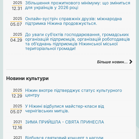
2025
Збільшення прожиткового мінімуму: що зміниться
для українців у 2026 році
12.31
2025
Онлайн-зустріч справжніх друзів: міжнародна
підтримка Ніжина продовжується.
05.07
2025
До уваги суб'єктів господарювання, громадських
організацій підприємців, організацій роботодавців
04.29
та об'єднань підприємців Ніжинської міської
територіальної громади!
Більше новин...
Новини культури
2025
Ніжин вкотре підтверджує статус культурного
центру
12.29
2025
У Ніжині відбулися майстер-класи від
чернігівських митців.
05.07
2021
ЗИМА ПРИЙШЛА - СВЯТА ПРИНЕСЛА
12.16
2021
Відбувся святковий концерт з нагоди