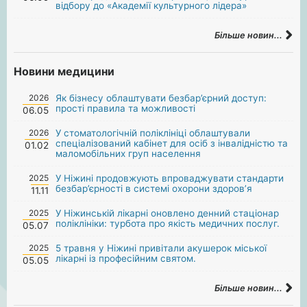
відбору до «Академії культурного лідера»
Більше новин...
Новини медицини
2026
Як бізнесу облаштувати безбар’єрний доступ:
прості правила та можливості
06.05
2026
У стоматологічній поліклініці облаштували
спеціалізований кабінет для осіб з інвалідністю та
01.02
маломобільних груп населення
2025
У Ніжині продовжують впроваджувати стандарти
безбар’єрності в системі охорони здоров’я
11.11
2025
У Ніжинській лікарні оновлено денний стаціонар
поліклініки: турбота про якість медичних послуг.
05.07
2025
5 травня у Ніжині привітали акушерок міської
лікарні із професійним святом.
05.05
Більше новин...