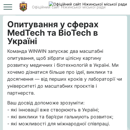
Офіційний сайт Ніжинської міської ради
Головна
Опитування у сферах MedTech та BioTech в Україні
Опитування у сферах
MedTech та BioTech в
Україні
Команда WINWIN запускає два масштабні
опитування, щоб зібрати цілісну картину
розвитку медичних і біотехнологій в Україні. Ми
хочемо дізнатися більше про ідеї, виклики та
досягнення — від перших кроків у лабораторії чи
університеті до масштабних проєктів і
партнерств.
Ваш досвід допоможе зрозуміти:
- які інновації вже створюють в Україні;
- які виклики та бар’єри гальмують розвиток;
- які можливості для міжнародної співпраці.