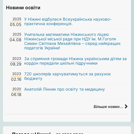
Новини освіти
2025
У Ніжині відбулася Всеукраїнська науково-
практична конференція.
05.05
2025
Учителька математики Ніжинського ліцею
Ніжинської міської ради при НДУ ім. М.Гоголя
04.08
Симан Світлана Михайлівна – серед найкращих
педагогів України!
2023
За сприяння громади Ніжина українським дітям за
кордон передали шкільні підручники
08.29
2023
720 школярів харчуватимуться за рахунок
бюджету
02.16
2020
Анатолій Лінник про освіту та медицину
06.18
Більше новин...