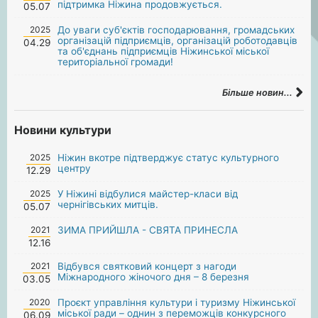
підтримка Ніжина продовжується.
05.07
2025
До уваги суб'єктів господарювання, громадських
організацій підприємців, організацій роботодавців
04.29
та об'єднань підприємців Ніжинської міської
територіальної громади!
Більше новин...
Новини культури
2025
Ніжин вкотре підтверджує статус культурного
центру
12.29
2025
У Ніжині відбулися майстер-класи від
чернігівських митців.
05.07
2021
ЗИМА ПРИЙШЛА - СВЯТА ПРИНЕСЛА
12.16
2021
Відбувся святковий концерт з нагоди
Міжнародного жіночого дня – 8 березня
03.05
2020
Проєкт управління культури і туризму Ніжинської
міської ради – однин з переможців конкурсного
06.09