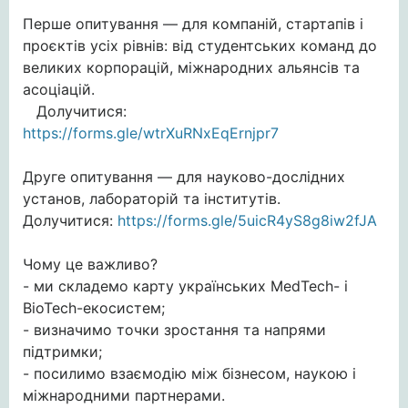
Перше опитування — для компаній, стартапів і
проєктів усіх рівнів: від студентських команд до
великих корпорацій, міжнародних альянсів та
асоціацій.
Долучитися:
https://forms.gle/wtrXuRNxEqErnjpr7
Друге опитування — для науково-дослідних
установ, лабораторій та інститутів.
Долучитися:
https://forms.gle/5uicR4yS8g8iw2fJA
Чому це важливо?
- ми складемо карту українських MedTech- і
BioTech-екосистем;
- визначимо точки зростання та напрями
підтримки;
- посилимо взаємодію між бізнесом, наукою і
міжнародними партнерами.