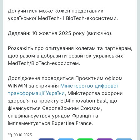
Долучитися може кожен представник
української MedTech- і BioTech-екосистеми.
Дедлайн: 10 жовтня 2025 року (включно).
Розкажіть про опитування колегам та партнерам,
щоб разом відобразити розвиток українських
MedTech/BioTech-екосистем.
Дослідження проводиться Проєктним офісом
WINWIN за сприяння
Міністерство цифрової
трансформації України
, Міністерства охорони
здоров'я та проєкту EU4Innovation East, що
фінансується Європейським Союзом,
співфінансується урядом Франції та
імплементується Expertise France.
09.10.2025