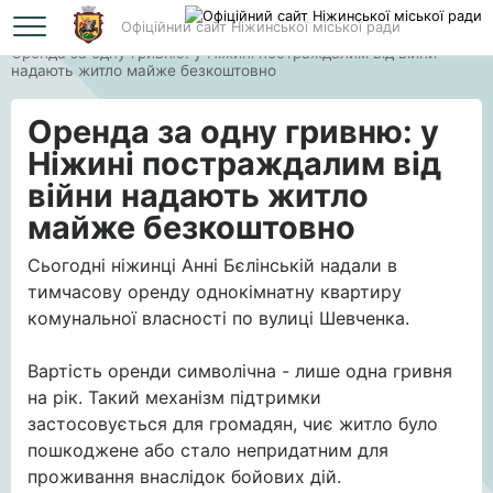
Офіційний сайт Ніжинської міської ради
Головна
Оренда за одну гривню: у Ніжині постраждалим від війни
надають житло майже безкоштовно
Оренда за одну гривню: у
Ніжині постраждалим від
війни надають житло
майже безкоштовно
Сьогодні ніжинці Анні Бєлінській надали в
тимчасову оренду однокімнатну квартиру
комунальної власності по вулиці Шевченка.
Вартість оренди символічна - лише одна гривня
на рік. Такий механізм підтримки
застосовується для громадян, чиє житло було
пошкоджене або стало непридатним для
проживання внаслідок бойових дій.