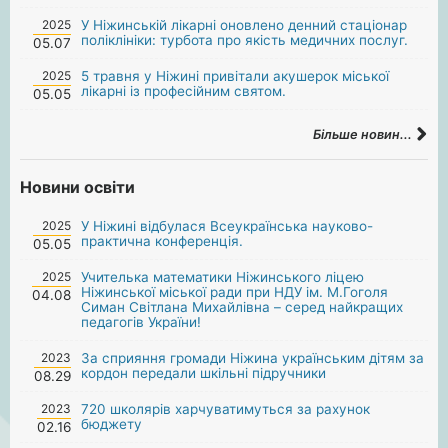
2025
У Ніжинській лікарні оновлено денний стаціонар
поліклініки: турбота про якість медичних послуг.
05.07
2025
5 травня у Ніжині привітали акушерок міської
лікарні із професійним святом.
05.05
Більше новин...
Новини освіти
2025
У Ніжині відбулася Всеукраїнська науково-
практична конференція.
05.05
2025
Учителька математики Ніжинського ліцею
Ніжинської міської ради при НДУ ім. М.Гоголя
04.08
Симан Світлана Михайлівна – серед найкращих
педагогів України!
2023
За сприяння громади Ніжина українським дітям за
кордон передали шкільні підручники
08.29
2023
720 школярів харчуватимуться за рахунок
бюджету
02.16