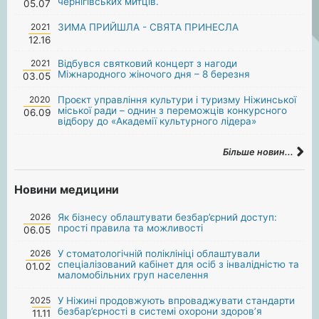
чернігівських митців.
05.07
2021
ЗИМА ПРИЙШЛА - СВЯТА ПРИНЕСЛА
12.16
2021
Відбувся святковий концерт з нагоди
Міжнародного жіночого дня – 8 березня
03.05
2020
Проєкт управління культури і туризму Ніжинської
міської ради – однин з переможців конкурсного
06.09
відбору до «Академії культурного лідера»
Більше новин...
Новини медицини
2026
Як бізнесу облаштувати безбар’єрний доступ:
прості правила та можливості
06.05
2026
У стоматологічній поліклініці облаштували
спеціалізований кабінет для осіб з інвалідністю та
01.02
маломобільних груп населення
2025
У Ніжині продовжують впроваджувати стандарти
безбар’єрності в системі охорони здоров’я
11.11