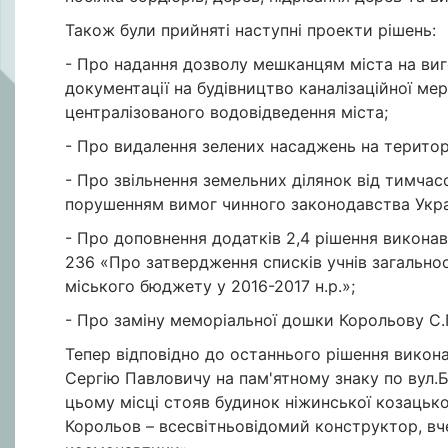
Також були прийняті наступні проекти рішень:
- Про надання дозволу мешканцям міста на ви
документації на будівництво каналізаційної ме
централізованого водовідведення міста;
- Про видалення зелених насаджень на територі
- Про звільнення земельних ділянок від тимчас
порушенням вимог чинного законодавства Укра
- Про доповнення додатків 2,4 рішення виконав
236 «Про затвердження списків учнів загальноо
міського бюджету у 2016-2017 н.р.»;
- Про заміну меморіальної дошки Корольову С.П
Тепер відповідно до останнього рішення вико
Сергію Павловичу на пам'ятному знаку по вул.
цьому місці стояв будинок ніжинської козацько
Корольов – всесвітньовідомий конструктор, вч