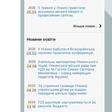
2025
5 травня у Ніжині привітали
акушерок міської лікарні із
05.05
професійним святом.
Більше новин...
Новини освіти
2025
У Ніжині відбулася Всеукраїнська
науково-практична конференція.
05.05
2025
Учителька математики Ніжинського
ліцею Ніжинської міської ради при
04.08
НДУ ім. М.Гоголя Симан Світлана
Михайлівна – серед найкращих
педагогів України!
2023
За сприяння громади Ніжина
українським дітям за кордон
08.29
передали шкільні підручники
2023
720 школярів харчуватимуться за
рахунок бюджету
02.16