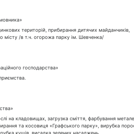
амовника»
инкових територій, прибирання дитячих майданчиків,
 місту /в т.ч. огорожа парку ім. Шевченка/
заційного господарства»
дприємства.
ства»
слі на кладовищах, загрузка сміття, фарбування метал
бирання та косовиця «Графського парку», вирубка порос
вирубка кущів, висадка зелених насаджень.