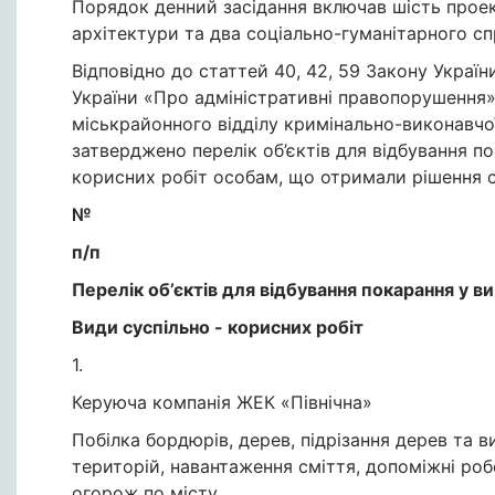
Порядок денний засідання включав шість проек
архітектури та два соціально-гуманітарного с
Відповідно до статтей 40, 42, 59 Закону Україн
України «Про адміністративні правопорушення
міськрайонного відділу кримінально-виконавчої
затверджено перелік об’єктів для відбування по
корисних робіт особам, що отримали рішення су
№
п/п
Перелік об’єктів для відбування покарання у в
Види суспільно - корисних робіт
1.
Керуюча компанія ЖЕК «Північна»
Побілка бордюрів, дерев, підрізання дерев та 
територій, навантаження сміття, допоміжні роб
огорож по місту.