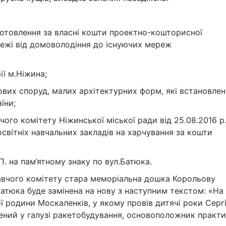
готовлення за власні кошти проектно-кошторисної
режі від домоволодіння до існуючих мереж
ї м.Ніжина;
ових споруд, малих архітектурних форм, які встановлені
їни;
чого комітету Ніжинської міської ради від 25.08.2016 р
світніх навчальних закладів на харчування за кошти
. на пам’ятному знаку по вул.Батюка.
навчого комітету стара меморіальна дошка Корольову
Батюка буде замінена на нову з наступним текстом: «На
ї родини Москаленків, у якому провів дитячі роки Серг
ений у галузі ракетобудування, основоположник практи