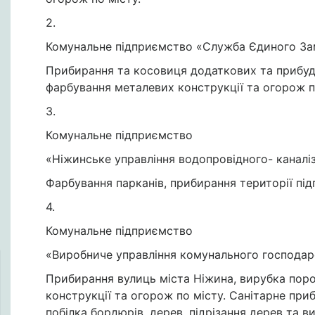
2.
Комунальне підприємство «Служба Єдиного З
Прибирання та косовиця додаткових та прибуд
фарбування металевих конструкції та огорож по
3.
Комунальне підприємство
«Ніжинське управління водопровідного- каналі
Фарбування парканів, прибирання території пі
4.
Комунальне підприємство
«Виробниче управління комунального господар
Прибирання вулиць міста Ніжина, вирубка поро
конструкції та огорож по місту. Санітарне при
побілка бордюрів, дерев, підрізання дерев та 