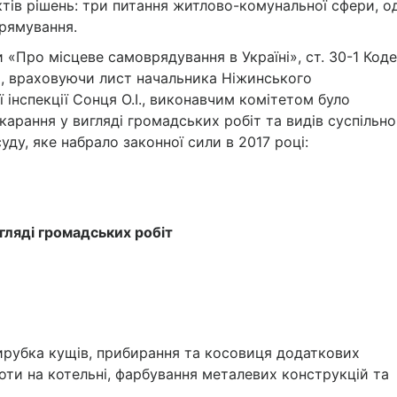
тів рішень: три питання житлово-комунальної сфери, о
прямування.
и «Про місцеве самоврядування в Україні», ст. 30-1 Код
», враховуючи лист начальника Ніжинського
 інспекції Сонця О.І., виконавчим комітетом було
карання у вигляді громадських робіт та видів суспільно
ду, яке набрало законної сили в 2017 році:
игляді громадських робіт
вирубка кущів, прибирання та косовиця додаткових
оти на котельні, фарбування металевих конструкцій та