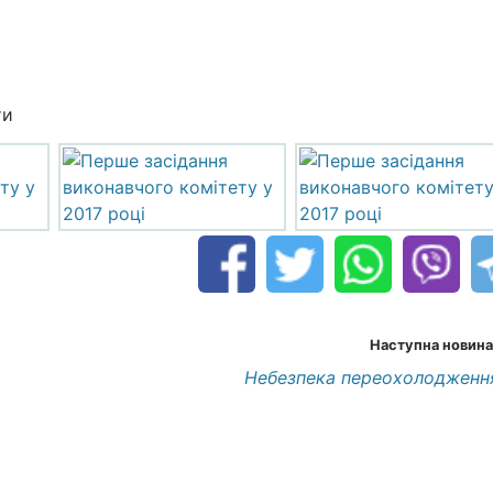
ти
Наступна новина
Небезпека переохолодженн