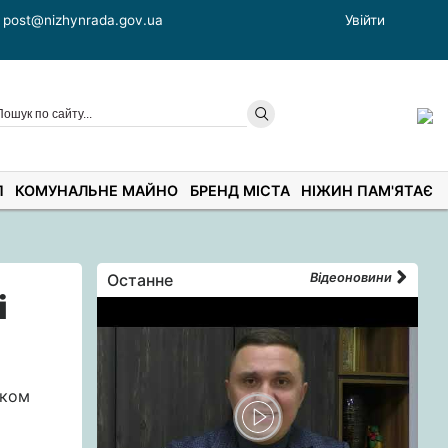
post@nizhynrada.gov.ua
Увійти
П
КОМУНАЛЬНЕ МАЙНО
БРЕНД МІСТА
НІЖИН ПАМ'ЯТАЄ
Останне
Відеоновини
і
оком