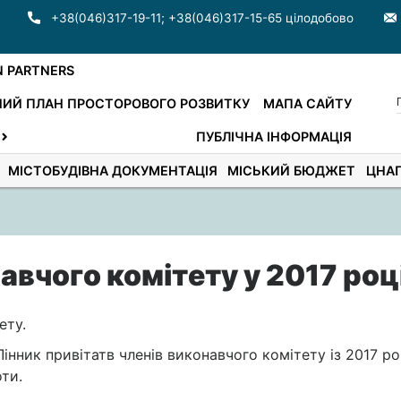
+38(046)317-19-11
;
+38(046)317-15-65 цілодобово
N PARTNERS
ИЙ ПЛАН ПРОСТОРОВОГО РОЗВИТКУ
МАПА САЙТУ
ПУБЛІЧНА ІНФОРМАЦІЯ
МІСТОБУДІВНА ДОКУМЕНТАЦІЯ
МІСЬКИЙ БЮДЖЕТ
ЦНА
авчого комітету у 2017 роц
ету.
Лінник привітатв членів виконавчого комітету із 2017 р
оти.