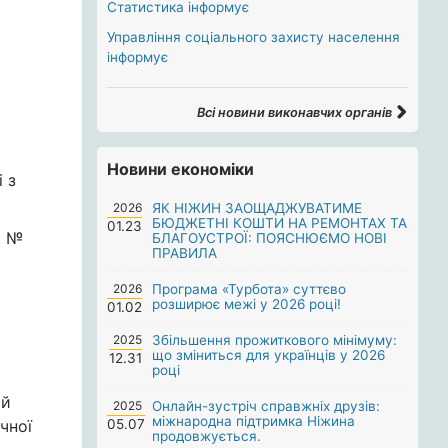
Статистика інформує
Управління соціального захисту населення
інформує
Всі новини виконавчих органів
Новини економіки
 з
2026
ЯК НІЖИН ЗАОЩАДЖУВАТИМЕ
БЮДЖЕТНІ КОШТИ НА РЕМОНТАХ ТА
01.23
. №
БЛАГОУСТРОЇ: ПОЯСНЮЄМО НОВІ
ПРАВИЛА
2026
Програма «Турбота» суттєво
розширює межі у 2026 році!
01.02
2025
Збільшення прожиткового мінімуму:
що зміниться для українців у 2026
12.31
році
ій
2025
Онлайн-зустріч справжніх друзів:
міжнародна підтримка Ніжина
чної
05.07
продовжується.