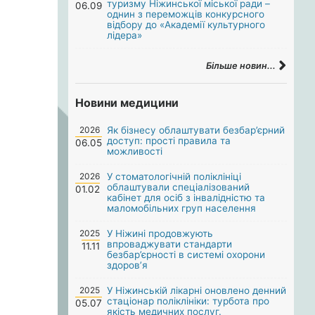
туризму Ніжинської міської ради –
06.09
однин з переможців конкурсного
відбору до «Академії культурного
лідера»
Більше новин...
Новини медицини
2026
Як бізнесу облаштувати безбар’єрний
доступ: прості правила та
06.05
можливості
2026
У стоматологічній поліклініці
облаштували спеціалізований
01.02
кабінет для осіб з інвалідністю та
маломобільних груп населення
2025
У Ніжині продовжують
впроваджувати стандарти
11.11
безбар’єрності в системі охорони
здоров’я
2025
У Ніжинській лікарні оновлено денний
стаціонар поліклініки: турбота про
05.07
якість медичних послуг.