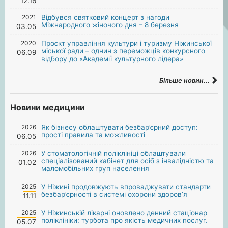
12.16
2021
Відбувся святковий концерт з нагоди
Міжнародного жіночого дня – 8 березня
03.05
2020
Проєкт управління культури і туризму Ніжинської
міської ради – однин з переможців конкурсного
06.09
відбору до «Академії культурного лідера»
Більше новин...
Новини медицини
2026
Як бізнесу облаштувати безбар’єрний доступ:
прості правила та можливості
06.05
2026
У стоматологічній поліклініці облаштували
спеціалізований кабінет для осіб з інвалідністю та
01.02
маломобільних груп населення
2025
У Ніжині продовжують впроваджувати стандарти
безбар’єрності в системі охорони здоров’я
11.11
2025
У Ніжинській лікарні оновлено денний стаціонар
поліклініки: турбота про якість медичних послуг.
05.07