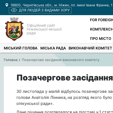
16600, Чернігівська обл., м. Ніжин, пл. імені Івана Франка, 1
ДЛЯ ЛЮДЕЙ З ВАДАМИ ЗОРУ
FOR FOREIG
Офіційний сайт
Ніжинської міської
КОМПЛЕКСН
ради
ПРО МІСТО
МІСЬКИЙ ГОЛОВА
МІСЬКА РАДА
ВИКОНАВЧИЙ КОМІТЕТ
Головна
Позачергове засідання виконавчого комітету
Позачергове засідання
30 листопада у малій відбулось позачергове за
голови Анатолія Лінника
,
на розгляд якого було
опікунської ради».
Дане рішення розглядалося на підставі ч.1 ста