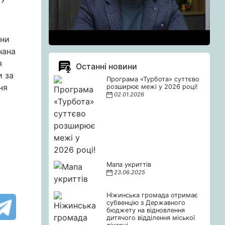
іни
нана
я
Останні новини
и за
Програма «Турбота» суттєво
ня
розширює межі у 2026 році!
02.01.2026
Мапа укриттів
23.06.2025
Ніжинська громада отримає
субвенцію з Державного
бюджету на відновлення
дитячого відділення міської