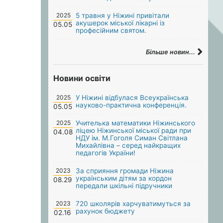
2025
5 травня у Ніжині привітали
акушерок міської лікарні із
05.05
професійним святом.
Більше новин...
Новини освіти
2025
У Ніжині відбулася Всеукраїнська
науково-практична конференція.
05.05
2025
Учителька математики Ніжинського
ліцею Ніжинської міської ради при
04.08
НДУ ім. М.Гоголя Симан Світлана
Михайлівна – серед найкращих
педагогів України!
2023
За сприяння громади Ніжина
українським дітям за кордон
08.29
передали шкільні підручники
2023
720 школярів харчуватимуться за
рахунок бюджету
02.16