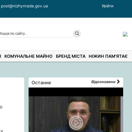
post@nizhynrada.gov.ua
Увійти
П
КОМУНАЛЬНЕ МАЙНО
БРЕНД МІСТА
НІЖИН ПАМ'ЯТАЄ
Останне
Відеоновини
го
в
ту