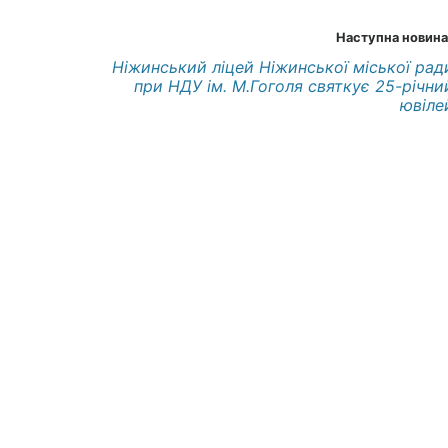
Наступна новина
Ніжинський ліцей Ніжинської міської рад
при НДУ ім. М.Гоголя святкує 25-річни
ювіле