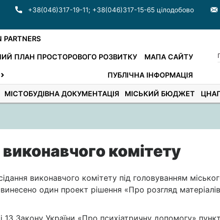
+38(046)317-19-11
;
+38(046)317-15-65 цілодобово
N PARTNERS
ИЙ ПЛАН ПРОСТОРОВОГО РОЗВИТКУ
МАПА САЙТУ
ПУБЛІЧНА ІНФОРМАЦІЯ
МІСТОБУДІВНА ДОКУМЕНТАЦІЯ
МІСЬКИЙ БЮДЖЕТ
ЦНА
 виконавчого комітету
сідання виконавчого комітету під головуванням місько
 винесено один проект рішення «Про розгляд матеріалі
тті 13 Закону України «Про психіатричну допомогу» пунк