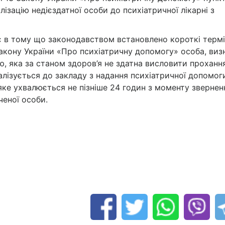
лізацію недієздатної особи до психіатричної лікарні з
є в тому що законодавством встановлено короткі терм
 закону України «Про психіатричну допомогу» особа, виз
, яка за станом здоров’я не здатна висловити проханн
алізується до закладу з надання психіатричної допомог
 яке ухвалюється не пізніше 24 годин з моменту звернен
ченої особи.