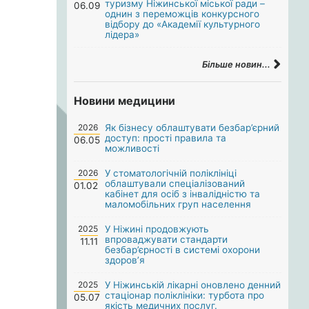
туризму Ніжинської міської ради –
06.09
однин з переможців конкурсного
відбору до «Академії культурного
лідера»
Більше новин...
Новини медицини
2026
Як бізнесу облаштувати безбар’єрний
доступ: прості правила та
06.05
можливості
2026
У стоматологічній поліклініці
облаштували спеціалізований
01.02
кабінет для осіб з інвалідністю та
маломобільних груп населення
2025
У Ніжині продовжують
впроваджувати стандарти
11.11
безбар’єрності в системі охорони
здоров’я
2025
У Ніжинській лікарні оновлено денний
стаціонар поліклініки: турбота про
05.07
якість медичних послуг.