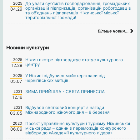
2025
До уваги суб'єктів господарювання, громадських
організацій підприємців, організацій роботодавців
04.29
та об'єднань підприємців Ніжинської міської
територіальної громади!
Більше новин...
Новини культури
2025
Ніжин вкотре підтверджує статус культурного
центру
12.29
2025
У Ніжині відбулися майстер-класи від
чернігівських митців.
05.07
2021
ЗИМА ПРИЙШЛА - СВЯТА ПРИНЕСЛА
12.16
2021
Відбувся святковий концерт з нагоди
Міжнародного жіночого дня – 8 березня
03.05
2020
Проєкт управління культури і туризму Ніжинської
міської ради – однин з переможців конкурсного
06.09
відбору до «Академії культурного лідера»