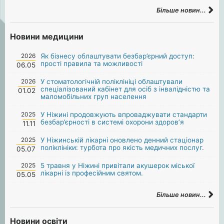
Більше новин...
Новини медицини
2026
Як бізнесу облаштувати безбар’єрний доступ:
прості правила та можливості
06.05
2026
У стоматологічній поліклініці облаштували
спеціалізований кабінет для осіб з інвалідністю та
01.02
маломобільних груп населення
2025
У Ніжині продовжують впроваджувати стандарти
безбар’єрності в системі охорони здоров’я
11.11
2025
У Ніжинській лікарні оновлено денний стаціонар
поліклініки: турбота про якість медичних послуг.
05.07
2025
5 травня у Ніжині привітали акушерок міської
лікарні із професійним святом.
05.05
Більше новин...
Новини освіти