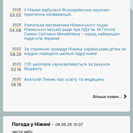
2025
У Ніжині відбулася Всеукраїнська науково-
практична конференція.
05.05
2025
Учителька математики Ніжинського ліцею
Ніжинської міської ради при НДУ ім. М.Гоголя
04.08
Симан Світлана Михайлівна – серед найкращих
педагогів України!
2023
За сприяння громади Ніжина українським дітям за
кордон передали шкільні підручники
08.29
2023
720 школярів харчуватимуться за рахунок
бюджету
02.16
2020
Анатолій Лінник про освіту та медицину
06.18
Більше новин...
Погода у Ніжині
-
08.06.26 15:07
чисте небо