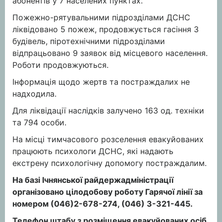
абонентів у 7 населених пунктах.
Пожежно-рятувальними підрозділами ДСНС
ліквідовано 5 пожеж, продовжується гасіння 3
будівель, піротехнічними підрозділами
відпрацьовано 9 заявок від місцевого населення.
Роботи продовжуються.
Інформація щодо жертв та постраждалих не
надходила.
Для ліквідації наслідків залучено 163 од. техніки
та 794 особи.
На місці тимчасового розселення евакуйованих
працюють психологи ДСНС, які надають
екстрену психологічну допомогу постраждалим.
На базі Ічнянської райдержадміністрації
організовано цілодобову роботу Гарячої лінії за
номером (046)2-678-274, (046) 3-321-445.
Телефон штабу з розміщення евакуйованих осіб