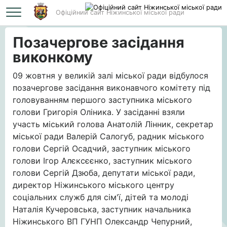
Офіційний сайт Ніжинської міської ради
Головна
Позачергове засідання виконкому
Позачергове засідання
виконкому
09 жовтня у великій залі міської ради відбулося
позачергове засідання виконавчого комітету під
головуванням першого заступника міського
голови Григорія Оліника. У засіданні взяли
участь міський голова Анатолій Лінник, секретар
міської ради Валерій Салогуб, радник міського
голови Сергій Осадчий, заступник міського
голови Ігор Алєксєєнко, заступник міського
голови Сергій Дзюба, депутати міської ради,
директор Ніжинського міського центру
соціальних служб для сім'ї, дітей та молоді
Наталія Кучеровська, заступник начальника
Ніжинського ВП ГУНП Олександр Чепурний,