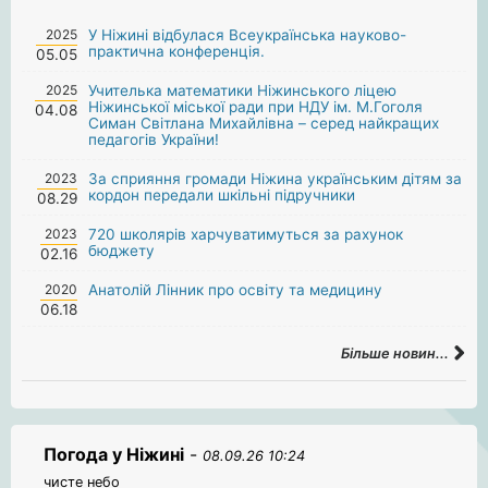
2025
У Ніжині відбулася Всеукраїнська науково-
практична конференція.
05.05
2025
Учителька математики Ніжинського ліцею
Ніжинської міської ради при НДУ ім. М.Гоголя
04.08
Симан Світлана Михайлівна – серед найкращих
педагогів України!
2023
За сприяння громади Ніжина українським дітям за
кордон передали шкільні підручники
08.29
2023
720 школярів харчуватимуться за рахунок
бюджету
02.16
2020
Анатолій Лінник про освіту та медицину
06.18
Більше новин...
Погода у Ніжині
-
08.09.26 10:24
чисте небо