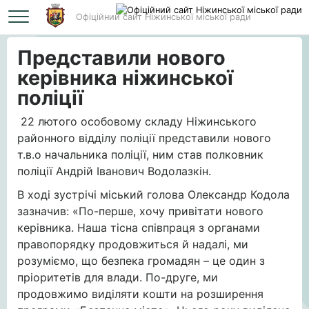
Офіційний сайт Ніжинської міської ради
Головна
Представили нового керівника ніжинської поліції
Представили нового
керівника ніжинської
поліції
22 лютого особовому складу Ніжинського
районного відділу поліції представили нового
т.в.о начальника поліції, ним став полковник
поліції Андрій Іванович Водолазкін.
В ході зустрічі міський голова Олександр Кодола
зазначив: «По-перше, хочу привітати нового
керівника. Наша тісна співпраця з органами
правопорядку продовжиться й надалі, ми
розуміємо, що безпека громадян – це один з
пріоритетів для влади. По-друге, ми
продовжимо виділяти кошти на розширення