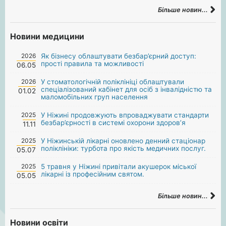
Більше новин...
Новини медицини
2026
Як бізнесу облаштувати безбар’єрний доступ:
прості правила та можливості
06.05
2026
У стоматологічній поліклініці облаштували
спеціалізований кабінет для осіб з інвалідністю та
01.02
маломобільних груп населення
2025
У Ніжині продовжують впроваджувати стандарти
безбар’єрності в системі охорони здоров’я
11.11
2025
У Ніжинській лікарні оновлено денний стаціонар
поліклініки: турбота про якість медичних послуг.
05.07
2025
5 травня у Ніжині привітали акушерок міської
лікарні із професійним святом.
05.05
Більше новин...
Новини освіти