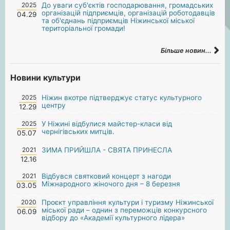
2025
До уваги суб'єктів господарювання, громадських
організацій підприємців, організацій роботодавців
04.29
та об'єднань підприємців Ніжинської міської
територіальної громади!
Більше новин...
Новини культури
2025
Ніжин вкотре підтверджує статус культурного
центру
12.29
2025
У Ніжині відбулися майстер-класи від
чернігівських митців.
05.07
2021
ЗИМА ПРИЙШЛА - СВЯТА ПРИНЕСЛА
12.16
2021
Відбувся святковий концерт з нагоди
Міжнародного жіночого дня – 8 березня
03.05
2020
Проєкт управління культури і туризму Ніжинської
міської ради – однин з переможців конкурсного
06.09
відбору до «Академії культурного лідера»