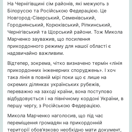
На Чернігівщині сім районів, які межують з
Білоруссю та Російською Федерацією. Це
Новгород-Сіверський, Семенівський,
Городнянський, Корюківський, Ріпкинський,
Чернігівський та Щорський райони. Тож Микола
Марченко зауважив, що посилення
прикордонного режиму для нашої області є
надзвичайно важливим.
Відтепер, зокрема, чітко визначено термін «лінія
прикордонних інженерних споруджень». І хоч
така лінія в повній мірі поки що є лише на
окремих ділянках українських рубежів,
переважно на заході країни, вона поступово
відбудовується і на північному кордоні України, в
першу чергу, з Російською Федерацією.
Микола Марченко наголосив, що під час
переміщення громадян на прикордонній
території обов’язково необхідно мати документ,