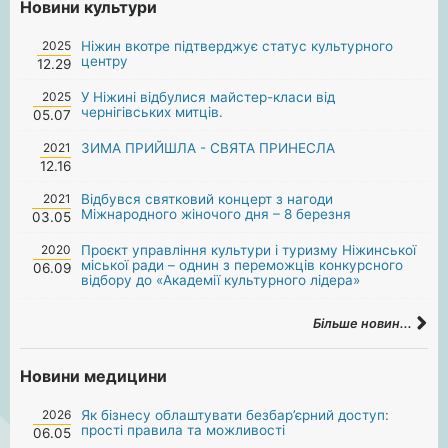
Новини культури
2025
Ніжин вкотре підтверджує статус культурного
центру
12.29
2025
У Ніжині відбулися майстер-класи від
чернігівських митців.
05.07
2021
ЗИМА ПРИЙШЛА - СВЯТА ПРИНЕСЛА
12.16
2021
Відбувся святковий концерт з нагоди
Міжнародного жіночого дня – 8 березня
03.05
2020
Проєкт управління культури і туризму Ніжинської
міської ради – однин з переможців конкурсного
06.09
відбору до «Академії культурного лідера»
Більше новин...
Новини медицини
2026
Як бізнесу облаштувати безбар’єрний доступ:
прості правила та можливості
06.05