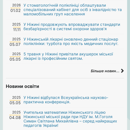
2026
У стоматологічній поліклініці облаштували
спеціалізований кабінет для осіб з інвалідністю та
01.02
маломобільних груп населення
2025
У Ніжині продовжують впроваджувати стандарти
безбар’єрності в системі охорони здоров’я
11.11
2025
У Ніжинській лікарні оновлено денний стаціонар
поліклініки: турбота про якість медичних послуг.
05.07
2025
5 травня у Ніжині привітали акушерок міської
лікарні із професійним святом.
05.05
Більше новин...
Новини освіти
2025
У Ніжині відбулася Всеукраїнська науково-
практична конференція.
05.05
2025
Учителька математики Ніжинського ліцею
Ніжинської міської ради при НДУ ім. М.Гоголя
04.08
Симан Світлана Михайлівна – серед найкращих
педагогів України!