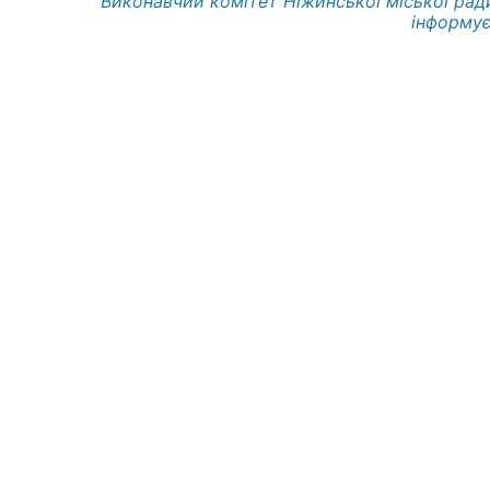
Виконавчий комітет Ніжинської міської рад
інформує