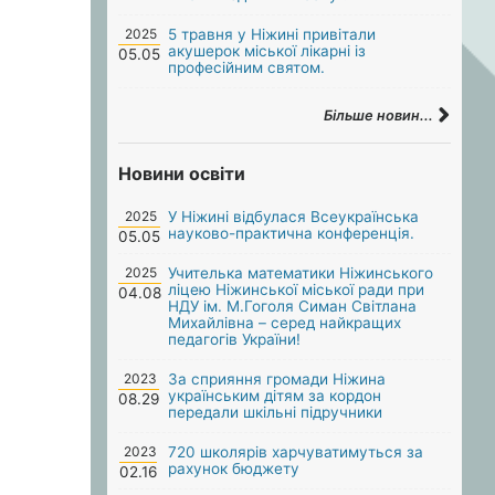
2025
5 травня у Ніжині привітали
акушерок міської лікарні із
05.05
професійним святом.
Більше новин...
Новини освіти
2025
У Ніжині відбулася Всеукраїнська
науково-практична конференція.
05.05
2025
Учителька математики Ніжинського
ліцею Ніжинської міської ради при
04.08
НДУ ім. М.Гоголя Симан Світлана
Михайлівна – серед найкращих
педагогів України!
2023
За сприяння громади Ніжина
українським дітям за кордон
08.29
передали шкільні підручники
2023
720 школярів харчуватимуться за
рахунок бюджету
02.16