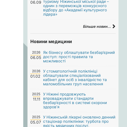
туризму Ніжинської міської ради –
06.09
однин з переможців конкурсного
відбору до «Академії культурного
лідера»
Більше новин...
Новини медицини
2026
Як бізнесу облаштувати безбар’єрний
доступ: прості правила та
06.05
можливості
2026
У стоматологічній поліклініці
облаштували спеціалізований
01.02
кабінет для осіб з інвалідністю та
маломобільних груп населення
2025
У Ніжині продовжують
впроваджувати стандарти
11.11
безбар’єрності в системі охорони
здоров’я
2025
У Ніжинській лікарні оновлено денний
стаціонар поліклініки: турбота про
05.07
якість медичних послуг.