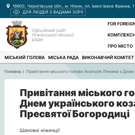
16600, Чернігівська обл., м. Ніжин, пл. імені Івана Франка, 1
ДЛЯ ЛЮДЕЙ З ВАДАМИ ЗОРУ
FOR FOREIG
Офіційний сайт
Ніжинської міської
КОМПЛЕКСН
ради
ПРО МІСТО
МІСЬКИЙ ГОЛОВА
МІСЬКА РАДА
ВИКОНАВЧИЙ КОМІТЕТ
Головна
Привітання міського голови Анатолія Лінника з Днем
Привітання міського го
Днем українського ко
Пресвятої Богородиці
Шановні ніжинці!