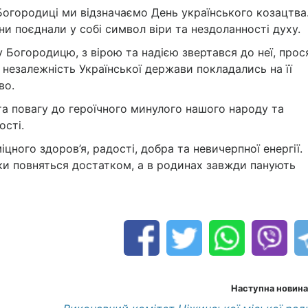
Богородиці ми відзначаємо День українського козацтва.
ни поєднали у собі символ віри та нездоланності духу.
 Богородицю, з вірою та надією звертався до неї, прос
а незалежність Української держави покладались на її
во.
а повагу до героїчного минулого нашого народу та
ості.
цного здоров’я, радості, добра та невичерпної енергії.
ки повняться достатком, а в родинах завжди панують
Наступна новина