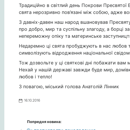
Традиційно в світлий день Покрови Пресвятої 
свята нерозривно пов’язані між собою, адже во
З давніх-давен наш народ вшановував Пресвяту
про добро, мир та суспільну злагоду, а борці з
непереможну опіку та материнське заступницт
Недаремно ці свята пробуджують в нас любов т
символізують відродження національної свідом
Тож дозвольте у ці святкові дні побажати вам мі
Нехай у нашій державі завжди буде мир, домів
любов і тепло!
З повагою, міський голова Анатолій Лінник
16.10.2016
Попредня новина: