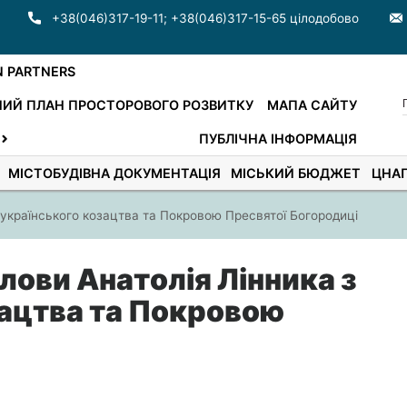
+38(046)317-19-11
;
+38(046)317-15-65 цілодобово
N PARTNERS
ИЙ ПЛАН ПРОСТОРОВОГО РОЗВИТКУ
МАПА САЙТУ
ПУБЛІЧНА ІНФОРМАЦІЯ
МІСТОБУДІВНА ДОКУМЕНТАЦІЯ
МІСЬКИЙ БЮДЖЕТ
ЦНА
 українського козацтва та Покровою Пресвятої Богородиці
лови Анатолія Лінника з
зацтва та Покровою