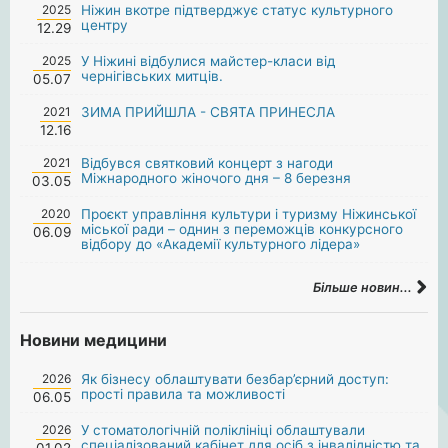
2025
Ніжин вкотре підтверджує статус культурного
центру
12.29
2025
У Ніжині відбулися майстер-класи від
чернігівських митців.
05.07
2021
ЗИМА ПРИЙШЛА - СВЯТА ПРИНЕСЛА
12.16
2021
Відбувся святковий концерт з нагоди
Міжнародного жіночого дня – 8 березня
03.05
2020
Проєкт управління культури і туризму Ніжинської
міської ради – однин з переможців конкурсного
06.09
відбору до «Академії культурного лідера»
Більше новин...
Новини медицини
2026
Як бізнесу облаштувати безбар’єрний доступ:
прості правила та можливості
06.05
2026
У стоматологічній поліклініці облаштували
спеціалізований кабінет для осіб з інвалідністю та
01.02