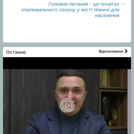
Головне питання - це початок
опалювального сезону у місті Ніжині для
населення
Останне
Відеоновини