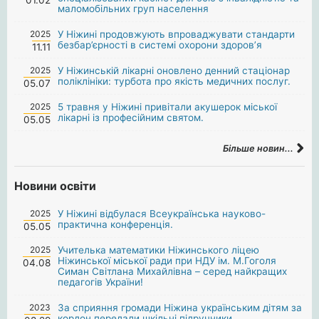
маломобільних груп населення
2025
У Ніжині продовжують впроваджувати стандарти
безбар’єрності в системі охорони здоров’я
11.11
2025
У Ніжинській лікарні оновлено денний стаціонар
поліклініки: турбота про якість медичних послуг.
05.07
2025
5 травня у Ніжині привітали акушерок міської
лікарні із професійним святом.
05.05
Більше новин...
Новини освіти
2025
У Ніжині відбулася Всеукраїнська науково-
практична конференція.
05.05
2025
Учителька математики Ніжинського ліцею
Ніжинської міської ради при НДУ ім. М.Гоголя
04.08
Симан Світлана Михайлівна – серед найкращих
педагогів України!
2023
За сприяння громади Ніжина українським дітям за
кордон передали шкільні підручники