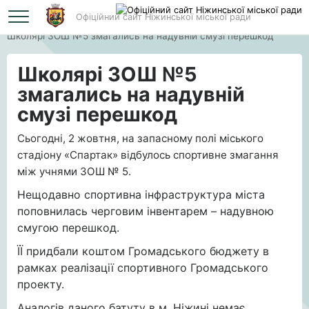
Офіційний сайт Ніжинської міської ради
Головна
Школярі ЗОШ №5 змагались на надувній смузі перешкод
Школярі ЗОШ №5
змагались на надувній
смузі перешкод
Сьогодні, 2 жовтня, на запасному полі міського
стадіону «Спартак» відбулось спортивне змагання
між учнями ЗОШ № 5.
Нещодавно спортивна інфраструктура міста
поповнилась черговим інвентарем – надувною
смугою перешкод.
ЇЇ придбали коштом Громадського бюджету в
рамках реалізації спортивного Громадського
проекту.
Аналогів даного батуту в м. Ніжині немає.