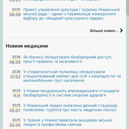
2020
Проєкт управління культури і туризму Ніжинської
міської ради – однин з переможців конкурсного
06.09
відбору до «Академії культурного лідера»
Більше новин...
Новини медицини
2026
Як бізнесу облаштувати безбар’єрний доступ:
прості правила та можливості
06.05
2026
У стоматологічній поліклініці облаштували
спеціалізований кабінет для осіб з інвалідністю та
01.02
маломобільних груп населення
2025
У Ніжині продовжують впроваджувати стандарти
безбар’єрності в системі охорони здоров’я
11.11
2025
У Ніжинській лікарні оновлено денний стаціонар
поліклініки: турбота про якість медичних послуг.
05.07
2025
5 травня у Ніжині привітали акушерок міської
лікарні із професійним святом.
05.05