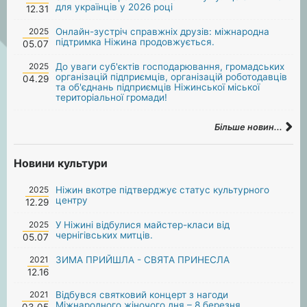
для українців у 2026 році
12.31
2025
Онлайн-зустріч справжніх друзів: міжнародна
підтримка Ніжина продовжується.
05.07
2025
До уваги суб'єктів господарювання, громадських
організацій підприємців, організацій роботодавців
04.29
та об'єднань підприємців Ніжинської міської
територіальної громади!
Більше новин...
Новини культури
2025
Ніжин вкотре підтверджує статус культурного
центру
12.29
2025
У Ніжині відбулися майстер-класи від
чернігівських митців.
05.07
2021
ЗИМА ПРИЙШЛА - СВЯТА ПРИНЕСЛА
12.16
2021
Відбувся святковий концерт з нагоди
Міжнародного жіночого дня – 8 березня
03.05