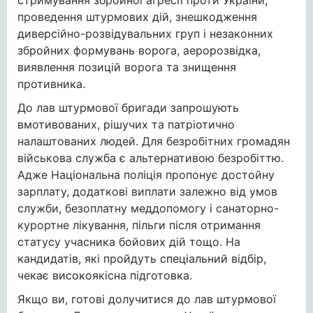
стримування збройної агресії проти України,
проведення штурмових дій, знешкодження
диверсійно-розвідувальних груп і незаконних
збройних формувань ворога, аеророзвідка,
виявлення позицій ворога та знищення
противника.
До лав штурмової бригади запрошують
вмотивованих, рішучих та патріотично
налаштованих людей. Для безробітних громадян
військова служба є альтернативою безробіттю.
Адже Національна поліція пропонує достойну
зарплату, додаткові виплати залежно від умов
служби, безоплатну меддопомогу і санаторно-
курортне лікування, пільги після отримання
статусу учасника бойових дій тощо. На
кандидатів, які пройдуть спеціальний відбір,
чекає високоякісна підготовка.
Якщо ви, готові долучитися до лав штурмової