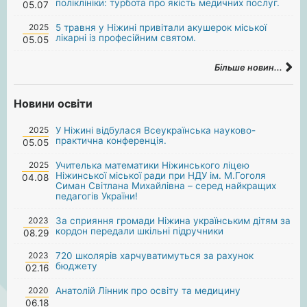
поліклініки: турбота про якість медичних послуг.
05.07
2025
5 травня у Ніжині привітали акушерок міської
лікарні із професійним святом.
05.05
Більше новин...
Новини освіти
2025
У Ніжині відбулася Всеукраїнська науково-
практична конференція.
05.05
2025
Учителька математики Ніжинського ліцею
Ніжинської міської ради при НДУ ім. М.Гоголя
04.08
Симан Світлана Михайлівна – серед найкращих
педагогів України!
2023
За сприяння громади Ніжина українським дітям за
кордон передали шкільні підручники
08.29
2023
720 школярів харчуватимуться за рахунок
бюджету
02.16
2020
Анатолій Лінник про освіту та медицину
06.18