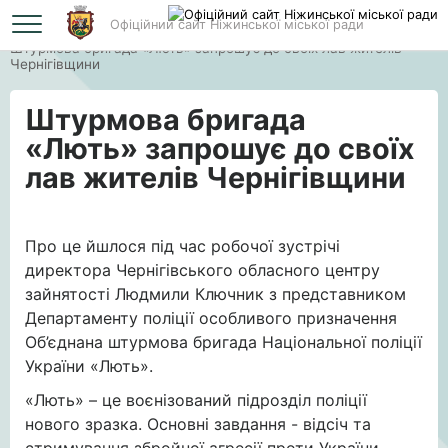
Офіційний сайт Ніжинської міської ради
Головна
Штурмова бригада «Лють» запрошує до своїх лав жителів
Чернігівщини
Штурмова бригада
«Лють» запрошує до своїх
лав жителів Чернігівщини
Про це йшлося під час робочої зустрічі
директора Чернігівського обласного центру
зайнятості Людмили Ключник з представником
Департаменту поліції особливого призначення
Об’єднана штурмова бригада Національної поліції
України «Лють».
«Лють» – це воєнізований підрозділ поліції
нового зразка. Основні завдання - відсіч та