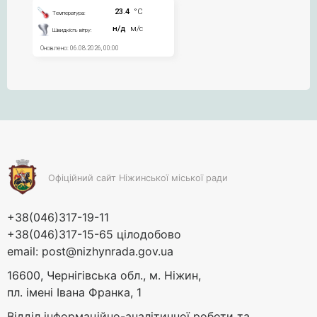
Офіційний сайт Ніжинської міської ради
+38(046)317-19-11
+38(046)317-15-65 цілодобово
email:
post@nizhynrada.gov.ua
16600, Чернігівська обл., м. Ніжин,
пл. імені Івана Франка, 1
Відділ інформаційно-аналітичної роботи та