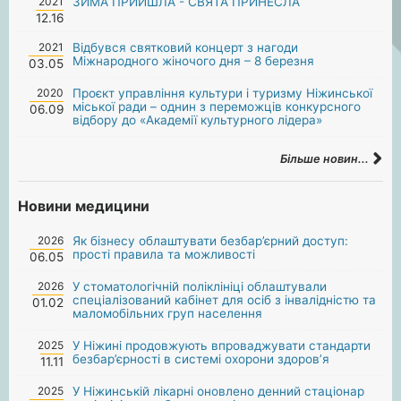
2021
ЗИМА ПРИЙШЛА - СВЯТА ПРИНЕСЛА
12.16
2021
Відбувся святковий концерт з нагоди
Міжнародного жіночого дня – 8 березня
03.05
2020
Проєкт управління культури і туризму Ніжинської
міської ради – однин з переможців конкурсного
06.09
відбору до «Академії культурного лідера»
Більше новин...
Новини медицини
2026
Як бізнесу облаштувати безбар’єрний доступ:
прості правила та можливості
06.05
2026
У стоматологічній поліклініці облаштували
спеціалізований кабінет для осіб з інвалідністю та
01.02
маломобільних груп населення
2025
У Ніжині продовжують впроваджувати стандарти
безбар’єрності в системі охорони здоров’я
11.11
2025
У Ніжинській лікарні оновлено денний стаціонар