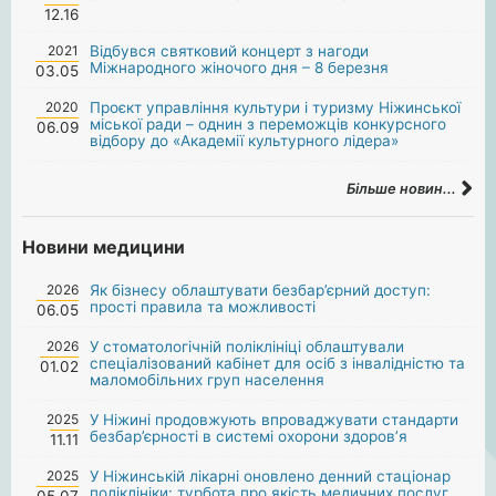
12.16
2021
Відбувся святковий концерт з нагоди
Міжнародного жіночого дня – 8 березня
03.05
2020
Проєкт управління культури і туризму Ніжинської
міської ради – однин з переможців конкурсного
06.09
відбору до «Академії культурного лідера»
Більше новин...
Новини медицини
2026
Як бізнесу облаштувати безбар’єрний доступ:
прості правила та можливості
06.05
2026
У стоматологічній поліклініці облаштували
спеціалізований кабінет для осіб з інвалідністю та
01.02
маломобільних груп населення
2025
У Ніжині продовжують впроваджувати стандарти
безбар’єрності в системі охорони здоров’я
11.11
2025
У Ніжинській лікарні оновлено денний стаціонар
поліклініки: турбота про якість медичних послуг.
05.07