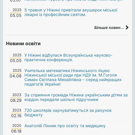
2025
5 травня у Ніжині привітали акушерок міської
лікарні із професійним святом.
05.05
Більше новин...
Новини освіти
2025
У Ніжині відбулася Всеукраїнська науково-
практична конференція.
05.05
2025
Учителька математики Ніжинського ліцею
Ніжинської міської ради при НДУ ім. М.Гоголя
04.08
Симан Світлана Михайлівна – серед найкращих
педагогів України!
2023
За сприяння громади Ніжина українським дітям за
кордон передали шкільні підручники
08.29
2023
720 школярів харчуватимуться за рахунок
бюджету
02.16
2020
Анатолій Лінник про освіту та медицину
06.18