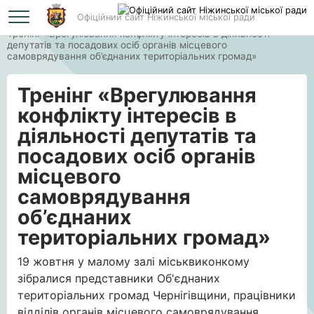
Офіційний сайт Ніжинської міської ради
Головна
Тренінг «Врегулювання конфлікту інтересів в діяльності
депутатів та посадових осіб органів місцевого
самоврядування об’єднаних територіальних громад»
Тренінг «Врегулювання
конфлікту інтересів в
діяльності депутатів та
посадових осіб органів
місцевого
самоврядування
об’єднаних
територіальних громад»
19 жовтня у малому залі міськвиконкому
зібралися представники Об'єднаних
територіальних громад Чернігівщини, працівники
відділів органів місцевого самоврядування