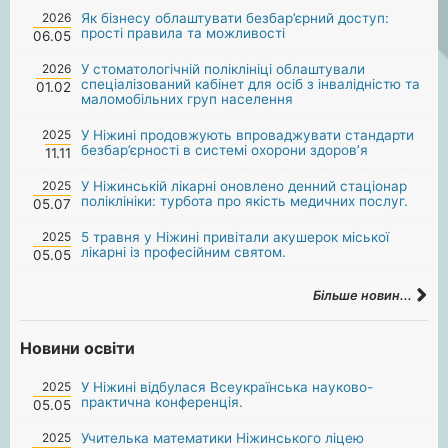
2026
Як бізнесу облаштувати безбар’єрний доступ:
прості правила та можливості
06.05
2026
У стоматологічній поліклініці облаштували
спеціалізований кабінет для осіб з інвалідністю та
01.02
маломобільних груп населення
2025
У Ніжині продовжують впроваджувати стандарти
безбар’єрності в системі охорони здоров’я
11.11
2025
У Ніжинській лікарні оновлено денний стаціонар
поліклініки: турбота про якість медичних послуг.
05.07
2025
5 травня у Ніжині привітали акушерок міської
лікарні із професійним святом.
05.05
Більше новин...
Новини освіти
2025
У Ніжині відбулася Всеукраїнська науково-
практична конференція.
05.05
2025
Учителька математики Ніжинського ліцею