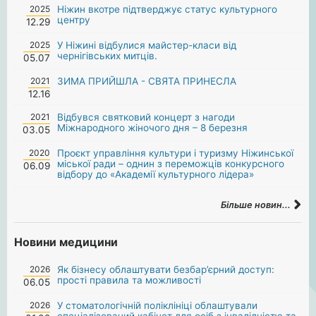
2025
Ніжин вкотре підтверджує статус культурного
центру
12.29
2025
У Ніжині відбулися майстер-класи від
чернігівських митців.
05.07
2021
ЗИМА ПРИЙШЛА - СВЯТА ПРИНЕСЛА
12.16
2021
Відбувся святковий концерт з нагоди
Міжнародного жіночого дня – 8 березня
03.05
2020
Проєкт управління культури і туризму Ніжинської
міської ради – однин з переможців конкурсного
06.09
відбору до «Академії культурного лідера»
Більше новин...
Новини медицини
2026
Як бізнесу облаштувати безбар’єрний доступ:
прості правила та можливості
06.05
2026
У стоматологічній поліклініці облаштували
спеціалізований кабінет для осіб з інвалідністю та