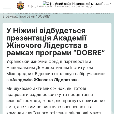
Офіційний сайт Ніжинської міської ради
Головна
У Ніжині відбудеться презентація Академії Жіночого Лідерства
в рамках програми “DOBRE”
У Ніжині відбудеться
презентація Академії
Жіночого Лідерства в
рамках програми “DOBRE”
Українській жіночий фонд в партнерстві з
Національним Демократичним Інститутом
Міжнародних Відносин оголошує набір учасниць
в
«Академію Жіночого Лідерства».
Ми шукаємо активних жінок, які готові
працювати задля розвитку та процвітання
власної громади, жінок, які прагнуть позитивних
змін, але яким не вистачає впевненості та
команди для їхнього втілення, жінок, які мають