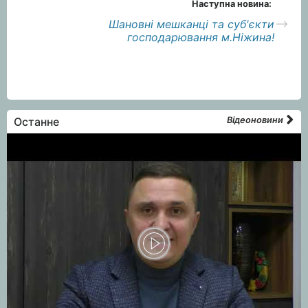
Наступна новина:
Шановні мешканці та суб'єкти
господарювання м.Ніжина!
Останне
Відеоновини