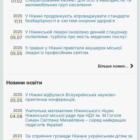
01.02
маломобільних груп населення
2025
У Ніжині продовжують впроваджувати стандарти
безбар’єрності в системі охорони здоров’я
11.11
2025
У Ніжинській лікарні оновлено денний стаціонар
поліклініки: турбота про якість медичних послуг.
05.07
2025
5 травня у Ніжині привітали акушерок міської
лікарні із професійним святом.
05.05
Більше новин...
Новини освіти
2025
У Ніжині відбулася Всеукраїнська науково-
практична конференція.
05.05
2025
Учителька математики Ніжинського ліцею
Ніжинської міської ради при НДУ ім. М.Гоголя
04.08
Симан Світлана Михайлівна – серед найкращих
педагогів України!
2023
За сприяння громади Ніжина українським дітям за