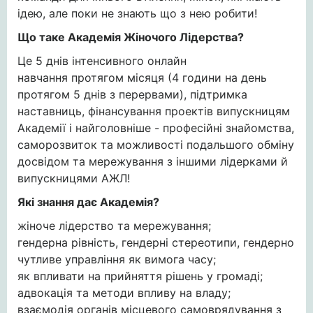
ідею, але поки не знають що з нею робити!
Що таке Академія Жіночого Лідерства?
Це 5 днів інтенсивного онлайн
навчання протягом місяця (4 години на день
протягом 5 днів з перервами), підтримка
наставниць, фінансування проектів випускницям
Академії і найголовніше - професійні знайомства,
саморозвиток та можливості подальшого обміну
досвідом та мережування з іншими лідерками й
випускницями АЖЛ!
Які знання дає Академія?
жіноче лідерство та мережування;
гендерна рівність, гендерні стереотипи, гендерно
чутливе управління як вимога часу;
як впливати на прийняття рішень у громаді;
адвокація та методи впливу на владу;
взаємодія органів місцевого самоврядування з