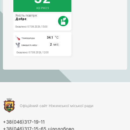
Офіційний сайт Ніжинської міської ради
+38(046)317-19-11
+38(046)317-15-65 цілодобово