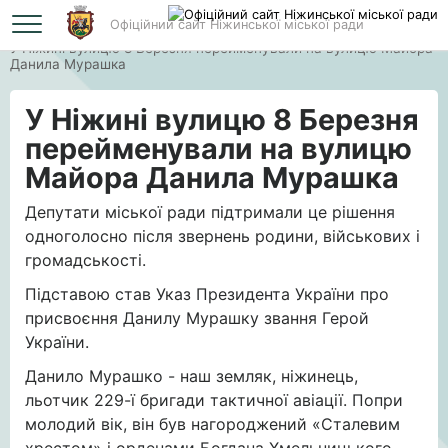
Офіційний сайт Ніжинської міської ради
Головна
У Ніжині вулицю 8 Березня перейменували на вулицю Майора
Данила Мурашка
У Ніжині вулицю 8 Березня
перейменували на вулицю
Майора Данила Мурашка
Депутати міської ради підтримали це рішення
одноголосно після звернень родини, військових і
громадськості.
Підставою став Указ Президента України про
присвоєння Данилу Мурашку звання Герой
України.
Данило Мурашко - наш земляк, ніжинець,
льотчик 229-ї бригади тактичної авіації. Попри
молодий вік, він був нагороджений «Сталевим