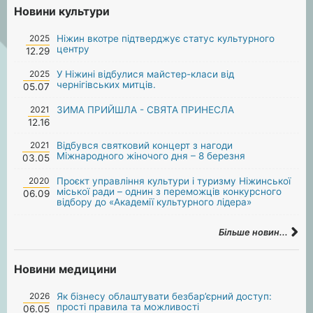
Новини культури
2025
Ніжин вкотре підтверджує статус культурного
центру
12.29
2025
У Ніжині відбулися майстер-класи від
чернігівських митців.
05.07
2021
ЗИМА ПРИЙШЛА - СВЯТА ПРИНЕСЛА
12.16
2021
Відбувся святковий концерт з нагоди
Міжнародного жіночого дня – 8 березня
03.05
2020
Проєкт управління культури і туризму Ніжинської
міської ради – однин з переможців конкурсного
06.09
відбору до «Академії культурного лідера»
Більше новин...
Новини медицини
2026
Як бізнесу облаштувати безбар’єрний доступ:
прості правила та можливості
06.05