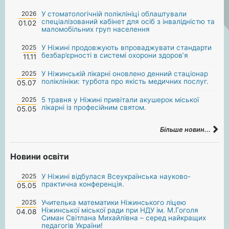
2026
У стоматологічній поліклініці облаштували
спеціалізований кабінет для осіб з інвалідністю та
01.02
маломобільних груп населення
2025
У Ніжині продовжують впроваджувати стандарти
безбар’єрності в системі охорони здоров’я
11.11
2025
У Ніжинській лікарні оновлено денний стаціонар
поліклініки: турбота про якість медичних послуг.
05.07
2025
5 травня у Ніжині привітали акушерок міської
лікарні із професійним святом.
05.05
Більше новин...
Новини освіти
2025
У Ніжині відбулася Всеукраїнська науково-
практична конференція.
05.05
2025
Учителька математики Ніжинського ліцею
Ніжинської міської ради при НДУ ім. М.Гоголя
04.08
Симан Світлана Михайлівна – серед найкращих
педагогів України!