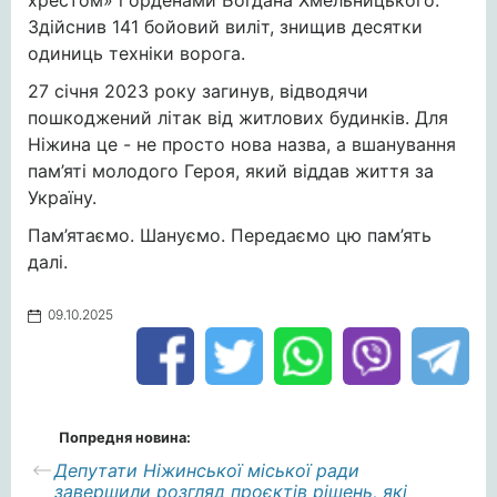
хрестом» і орденами Богдана Хмельницького.
Здійснив 141 бойовий виліт, знищив десятки
одиниць техніки ворога.
27 січня 2023 року загинув, відводячи
пошкоджений літак від житлових будинків. Для
Ніжина це - не просто нова назва, а вшанування
пам’яті молодого Героя, який віддав життя за
Україну.
Пам’ятаємо. Шануємо. Передаємо цю пам’ять
далі.
09.10.2025
Попредня новина:
Депутати Ніжинської міської ради
завершили розгляд проєктів рішень, які