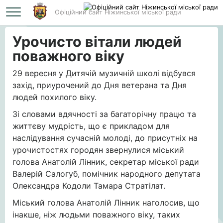
Офіційний сайт Ніжинської міської ради
Головна
Урочисто вітали людей поважного віку
Урочисто вітали людей
поважного віку
29 вересня
у Дитячій музичній школі відбувся
захід, приурочений до Дня ветерана та Дня
людей похилого віку.
Зі словами вдячності за багаторічну працю та
життєву мудрість, що є прикладом для
наслідування сучасній молоді, до присутніх на
урочистостях городян звернулися міський
голова Анатолій Лінник, секретар міської ради
Валерій Салогуб, помічник народного депутата
Олександра Кодоли Тамара Стратілат.
Міський голова Анатолій Лінник наголосив, що
інакше, ніж людьми поважного віку, таких