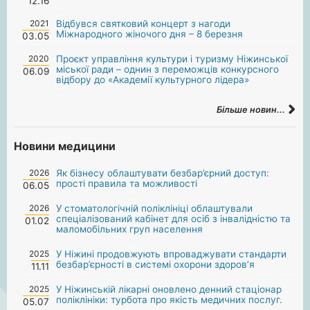
12.16
2021
Відбувся святковий концерт з нагоди
Міжнародного жіночого дня – 8 березня
03.05
2020
Проєкт управління культури і туризму Ніжинської
міської ради – однин з переможців конкурсного
06.09
відбору до «Академії культурного лідера»
Більше новин...
Новини медицини
2026
Як бізнесу облаштувати безбар’єрний доступ:
прості правила та можливості
06.05
2026
У стоматологічній поліклініці облаштували
спеціалізований кабінет для осіб з інвалідністю та
01.02
маломобільних груп населення
2025
У Ніжині продовжують впроваджувати стандарти
безбар’єрності в системі охорони здоров’я
11.11
2025
У Ніжинській лікарні оновлено денний стаціонар
поліклініки: турбота про якість медичних послуг.
05.07