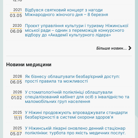
2021
Відбувся святковий концерт з нагоди
Міжнародного жіночого дня – 8 березня
03.05
2020
Проєкт управління культури і туризму Ніжинської
міської ради – однин з переможців конкурсного
06.09
відбору до «Академії культурного лідера»
Більше новин...
Новини медицини
2026
Як бізнесу облаштувати безбар’єрний доступ:
прості правила та можливості
06.05
2026
У стоматологічній поліклініці облаштували
спеціалізований кабінет для осіб з інвалідністю та
01.02
маломобільних груп населення
2025
У Ніжині продовжують впроваджувати стандарти
безбар’єрності в системі охорони здоров’я
11.11
2025
У Ніжинській лікарні оновлено денний стаціонар
поліклініки: турбота про якість медичних послуг.
05.07