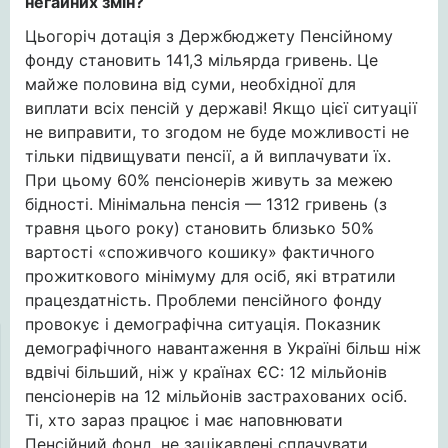
негайних змін?
Цьогоріч дотація з Держбюджету Пенсійному
фонду становить 141,3 мільярда гривень. Це
майже половина від суми, необхідної для
виплати всіх пенсій у державі! Якщо цієї ситуації
не виправити, то згодом не буде можливості не
тільки підвищувати пенсії, а й виплачувати їх.
При цьому 60% пенсіонерів живуть за межею
бідності. Мінімальна пенсія — 1312 гривень (з
травня цього року) становить близько 50%
вартості «споживчого кошику» фактичного
прожиткового мінімуму для осіб, які втратили
працездатність. Проблеми пенсійного фонду
провокує і демографічна ситуація. Показник
демографічного навантаження в Україні більш ніж
вдвічі більший, ніж у країнах ЄС: 12 мільйонів
пенсіонерів на 12 мільйонів застрахованих осіб.
Ті, хто зараз працює і має наповнювати
Пенсійний фонд, не зацікавлені сплачувати