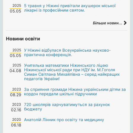
2025
5 травня у Ніжині привітали акушерок міської
лікарні із професійним святом.
05.05
Більше новин...
Новини освіти
2025
У Ніжині відбулася Всеукраїнська науково-
практична конференція.
05.05
2025
Учителька математики Ніжинського ліцею
Ніжинської міської ради при НДУ ім. М.Гоголя
04.08
Симан Світлана Михайлівна – серед найкращих
педагогів України!
2023
За сприяння громади Ніжина українським дітям за
кордон передали шкільні підручники
08.29
2023
720 школярів харчуватимуться за рахунок
бюджету
02.16
2020
Анатолій Лінник про освіту та медицину
06.18