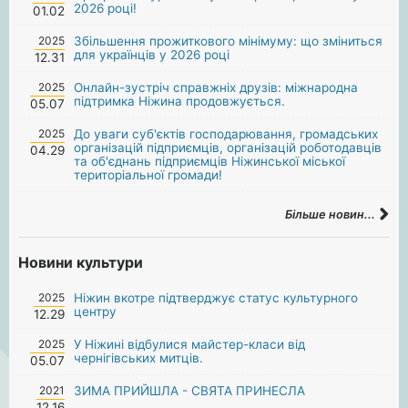
2026 році!
01.02
2025
Збільшення прожиткового мінімуму: що зміниться
для українців у 2026 році
12.31
2025
Онлайн-зустріч справжніх друзів: міжнародна
підтримка Ніжина продовжується.
05.07
2025
До уваги суб'єктів господарювання, громадських
організацій підприємців, організацій роботодавців
04.29
та об'єднань підприємців Ніжинської міської
територіальної громади!
Більше новин...
Новини культури
2025
Ніжин вкотре підтверджує статус культурного
центру
12.29
2025
У Ніжині відбулися майстер-класи від
чернігівських митців.
05.07
2021
ЗИМА ПРИЙШЛА - СВЯТА ПРИНЕСЛА
12.16