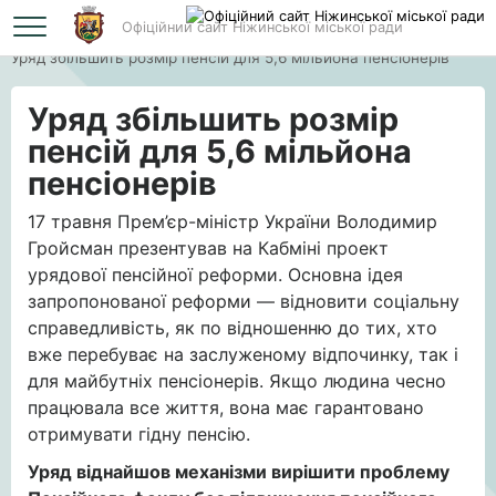
Офіційний сайт Ніжинської міської ради
Головна
Уряд збільшить розмір пенсій для 5,6 мільйона пенсіонерів
Уряд збільшить розмір
пенсій для 5,6 мільйона
пенсіонерів
17 травня Прем’єр-міністр України Володимир
Гройсман презентував на Кабміні проект
урядової пенсійної реформи. Основна ідея
запропонованої реформи — відновити соціальну
справедливість, як по відношенню до тих, хто
вже перебуває на заслуженому відпочинку, так і
для майбутніх пенсіонерів. Якщо людина чесно
працювала все життя, вона має гарантовано
отримувати гідну пенсію.
Уряд віднайшов механізми вирішити проблему