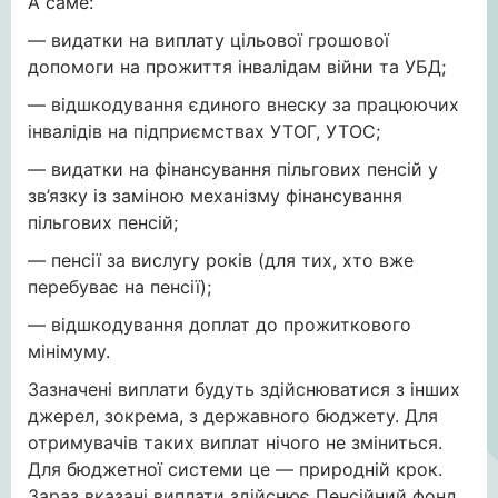
А саме:
— видатки на виплату цільової грошової
допомоги на прожиття інвалідам війни та УБД;
— відшкодування єдиного внеску за працюючих
інвалідів на підприємствах УТОГ, УТОС;
— видатки на фінансування пільгових пенсій у
зв’язку із заміною механізму фінансування
пільгових пенсій;
— пенсії за вислугу років (для тих, хто вже
перебуває на пенсії);
— відшкодування доплат до прожиткового
мінімуму.
Зазначені виплати будуть здійснюватися з інших
джерел, зокрема, з державного бюджету. Для
отримувачів таких виплат нічого не зміниться.
Для бюджетної системи це — природній крок.
Зараз вказані виплати здійснює Пенсійний фонд,