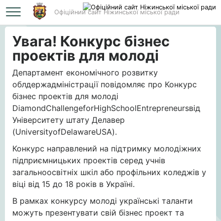
Офіційний сайт Ніжинської міської ради
Головна
Увага! Конкурс бізнес проектів для молоді
Увага! Конкурс бізнес
проектів для молоді
Департамент економічного розвитку
облдержадміністрації повідомляє про Конкурс
бізнес проектів для молоді
DiamondChallengeforHighSchoolEntrepreneursвід
Університету штату Делавер
(UniversityofDelawareUSA).
Конкурс направлений на підтримку молодіжних
підприємницьких проектів серед учнів
загальноосвітніх шкіл або профільних коледжів у
віці від 15 до 18 років в Україні.
В рамках конкурсу молоді українські таланти
можуть презентувати свій бізнес проект та