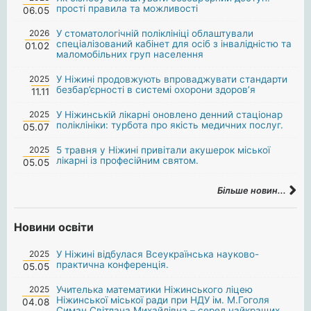
прості правила та можливості
06.05
2026
У стоматологічній поліклініці облаштували
спеціалізований кабінет для осіб з інвалідністю та
01.02
маломобільних груп населення
2025
У Ніжині продовжують впроваджувати стандарти
безбар’єрності в системі охорони здоров’я
11.11
2025
У Ніжинській лікарні оновлено денний стаціонар
поліклініки: турбота про якість медичних послуг.
05.07
2025
5 травня у Ніжині привітали акушерок міської
лікарні із професійним святом.
05.05
Більше новин...
Новини освіти
2025
У Ніжині відбулася Всеукраїнська науково-
практична конференція.
05.05
2025
Учителька математики Ніжинського ліцею
Ніжинської міської ради при НДУ ім. М.Гоголя
04.08
Симан Світлана Михайлівна – серед найкращих