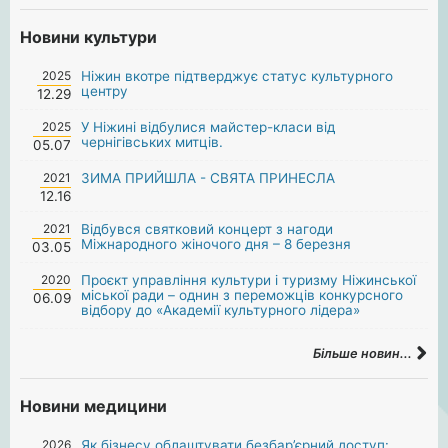
Новини культури
2025
Ніжин вкотре підтверджує статус культурного
центру
12.29
2025
У Ніжині відбулися майстер-класи від
чернігівських митців.
05.07
2021
ЗИМА ПРИЙШЛА - СВЯТА ПРИНЕСЛА
12.16
2021
Відбувся святковий концерт з нагоди
Міжнародного жіночого дня – 8 березня
03.05
2020
Проєкт управління культури і туризму Ніжинської
міської ради – однин з переможців конкурсного
06.09
відбору до «Академії культурного лідера»
Більше новин...
Новини медицини
2026
Як бізнесу облаштувати безбар’єрний доступ: