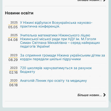
Новини освіти
2025
У Ніжині відбулася Всеукраїнська науково-
практична конференція.
05.05
2025
Учителька математики Ніжинського ліцею
Ніжинської міської ради при НДУ ім. М.Гоголя
04.08
Симан Світлана Михайлівна – серед найкращих
педагогів України!
2023
За сприяння громади Ніжина українським дітям за
кордон передали шкільні підручники
08.29
2023
720 школярів харчуватимуться за рахунок
бюджету
02.16
2020
Анатолій Лінник про освіту та медицину
06.18
Більше новин...