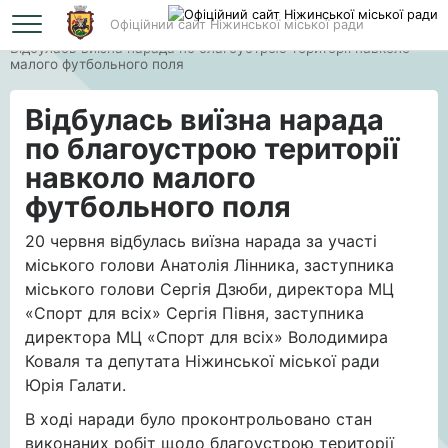
Офіційний сайт Ніжинської міської ради
Головна
Відбулась виїзна нарада по благоустрою території навколо
малого футбольного поля
Відбулась виїзна нарада
по благоустрою території
навколо малого
футбольного поля
20 червня відбулась виїзна нарада за участі
міського голови Анатолія Лінника, заступника
міського голови Сергія Дзюби, директора МЦ
«Спорт для всіх» Сергія Півня, заступника
директора МЦ «Спорт для всіх» Володимира
Коваля та депутата Ніжинської міської ради
Юрія Галати.
В ході наради було проконтрольовано стан
виконаних робіт щодо благоустрою території