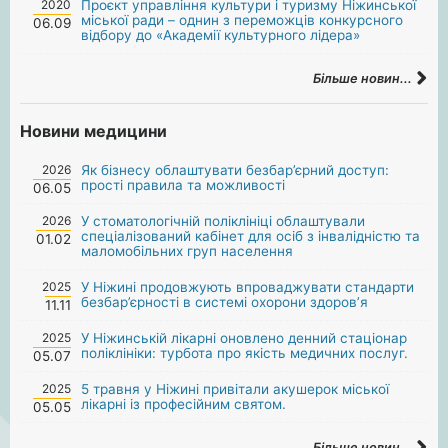
2020
Проєкт управління культури і туризму Ніжинської
міської ради – однин з переможців конкурсного
06.09
відбору до «Академії культурного лідера»
Більше новин...
Новини медицини
2026
Як бізнесу облаштувати безбар’єрний доступ:
прості правила та можливості
06.05
2026
У стоматологічній поліклініці облаштували
спеціалізований кабінет для осіб з інвалідністю та
01.02
маломобільних груп населення
2025
У Ніжині продовжують впроваджувати стандарти
безбар’єрності в системі охорони здоров’я
11.11
2025
У Ніжинській лікарні оновлено денний стаціонар
поліклініки: турбота про якість медичних послуг.
05.07
2025
5 травня у Ніжині привітали акушерок міської
лікарні із професійним святом.
05.05
Більше новин...