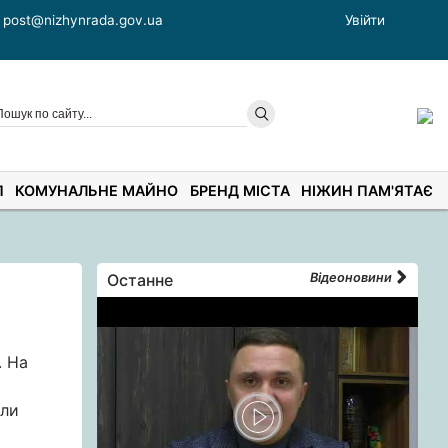
post@nizhynrada.gov.ua
Увійти
П
КОМУНАЛЬНЕ МАЙНО
БРЕНД МІСТА
НІЖИН ПАМ'ЯТАЄ
Останне
Відеоновини
. На
іли