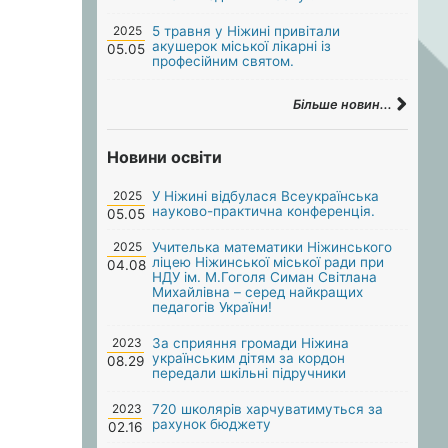
2025
5 травня у Ніжині привітали
акушерок міської лікарні із
05.05
професійним святом.
Більше новин...
Новини освіти
2025
У Ніжині відбулася Всеукраїнська
науково-практична конференція.
05.05
2025
Учителька математики Ніжинського
ліцею Ніжинської міської ради при
04.08
НДУ ім. М.Гоголя Симан Світлана
Михайлівна – серед найкращих
педагогів України!
2023
За сприяння громади Ніжина
українським дітям за кордон
08.29
передали шкільні підручники
2023
720 школярів харчуватимуться за
рахунок бюджету
02.16