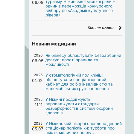
туризму Ніжинської міської ради –
06.09
однин з переможців конкурсного
відбору до «Академії культурного
лідера»
Більше новин...
Новини медицини
2026
Як бізнесу облаштувати безбар’єрний
доступ: прості правила та
06.05
можливості
2026
У стоматологічній поліклініці
облаштували спеціалізований
01.02
кабінет для осіб з інвалідністю та
маломобільних груп населення
2025
У Ніжині продовжують
впроваджувати стандарти
11.11
безбар’єрності в системі охорони
здоров’я
2025
У Ніжинській лікарні оновлено денний
стаціонар поліклініки: турбота про
05.07
якість медичних послуг.