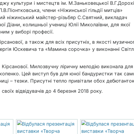
жу культури і мистецтв ім. М.Заньковецької В.Г.Дорохі
В.Піонтковська, члени «Ніжинської гільдії митців»
мий ніжинський майстер-різьбяр С.Святний, викладач
ї Діани, колишньої учениці Юлії Миколаївни, для якої
ним у виборі професії.
рсанової, а також для всіх присутніх, в якості музично
Сергія Юскевича та «Мамина сорочка» у виконанні Світ
 Кірсанової. Милозвучну ліричну мелодію виконала для 
копенко. Цей виступ був для юної бандуристки так сам
иці – тезки. Присутні тепло привітали обох дебютанток
своїх відвідувачів до 4 березня 2018 року.