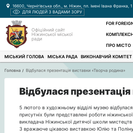
16600, Чернігівська обл., м. Ніжин, пл. імені Івана Франка, 1
ДЛЯ ЛЮДЕЙ З ВАДАМИ ЗОРУ
FOR FOREIG
Офіційний сайт
Ніжинської міської
КОМПЛЕКСН
ради
ПРО МІСТО
МІСЬКИЙ ГОЛОВА
МІСЬКА РАДА
ВИКОНАВЧИЙ КОМІТЕТ
Головна
Відбулася презентація виставки «Творча родина»
Відбулася презентація
5 лютого в художньому відділі музею відбулася
присутніх були представлені роботи ніжинської
викладача Ніжинської дитячої школи мистецтв Ю
З вражаюче цікавою виставкою Юлію та Поліну 