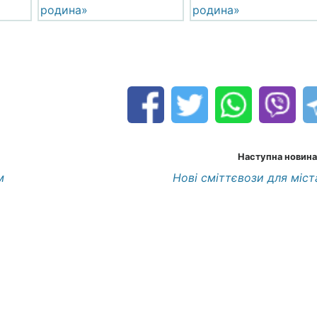
Наступна новина
м
Нові сміттєвози для міст