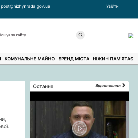
post@nizhynrada.gov.ua
Увійти
П
КОМУНАЛЬНЕ МАЙНО
БРЕНД МІСТА
НІЖИН ПАМ'ЯТАЄ
Останне
Відеоновини
ни,
вої.