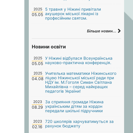
2025
5 травня у Ніжині привітали
акушерок міської лікарні із
05.05
професійним святом.
Більше новин...
Новини освіти
2025
У Ніжині відбулася Всеукраїнська
науково-практична конференція.
05.05
2025
Учителька математики Ніжинського
ліцею Ніжинської міської ради при
04.08
НДУ ім. М.Гоголя Симан Світлана
Михайлівна – серед найкращих
педагогів України!
2023
За сприяння громади Ніжина
українським дітям за кордон
08.29
передали шкільні підручники
2023
720 школярів харчуватимуться за
рахунок бюджету
02.16