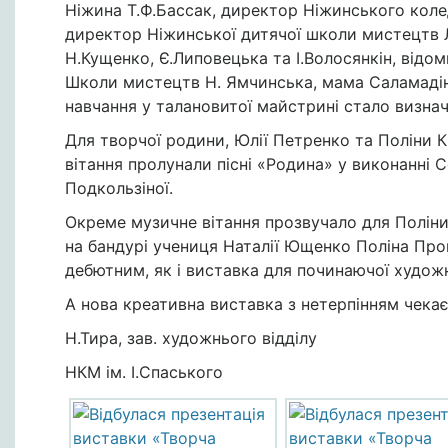
Ніжина Т.Ф.Бассак, директор Ніжинського колед
директор Ніжинської дитячої школи мистецтв Л.
Н.Кущенко, Є.Липовецька та І.Волосянкін, відо
Школи мистецтв Н. Ямчинська, мама Саламадіно
навчання у талановитої майстрині стало визнач
Для творчої родини, Юлії Петренко та Поліни Кі
вітання пролунали пісні «Родина» у виконанні 
Подкользіної.
Окреме музичне вітання прозвучало для Поліни
на бандурі учениця Наталії Ющенко Поліна Про
дебютним, як і виставка для починаючої художн
А нова креативна виставка з нетерпінням чекає 
Н.Тира, зав. художнього відділу
НКМ ім. І.Спаського