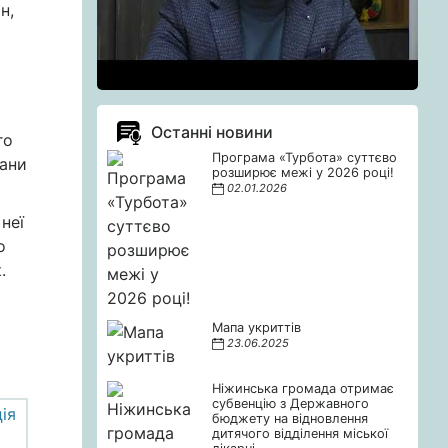
н,
Останні новини
го
Програма «Турбота» суттєво
лани
розширює межі у 2026 році!
02.01.2026
неї
о
.
Мапа укриттів
23.06.2025
Ніжинська громада отримає
субвенцію з Державного
бюджету на відновлення
дитячого відділення міської