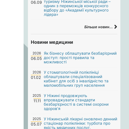
туризму Ніжинської міської ради –
06.09
однин з переможців конкурсного
відбору до «Академії культурного
лідера»
Більше новин...
Новини медицини
2026
Як бізнесу облаштувати безбар’єрний
доступ: прості правила та
06.05
можливості
2026
У стоматологічній поліклініці
облаштували спеціалізований
01.02
кабінет для осіб з інвалідністю та
маломобільних груп населення
2025
У Ніжині продовжують
впроваджувати стандарти
11.11
безбар’єрності в системі охорони
здоров’я
2025
У Ніжинській лікарні оновлено денний
стаціонар поліклініки: турбота про
05.07
якість медичних послуг.